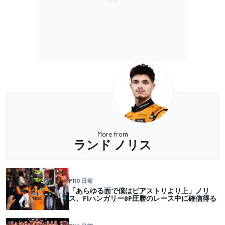
More from
ランド ノリス
F1
10 日前
「あらゆる面で僕はピアストリより上」ノリ
ス、F1ハンガリーGP圧勝のレース中に確信得る