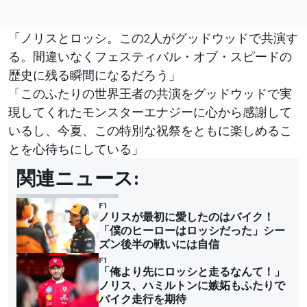
「ノリスとロッシ。この2人がグッドウッドで共演す
る。間違いなくフェスティバル・オブ・スピードの
歴史に残る瞬間になるだろう」
「このふたりの世界王者の共演をグッドウッドで実
現してくれたモンスターエナジーに心から感謝して
いるし、今夏、この特別な祝祭をともに楽しめるこ
とを心待ちにしている」
関連ニュース:
F1
ノリスが最初に愛したのはバイク！
「僕のヒーローはロッシだった」シー
ズン後半の戦いには自信
F1
「俺より先にロッシと走るなんて！」
ノリス、ハミルトンに嫉妬もふたりで
バイク走行を期待