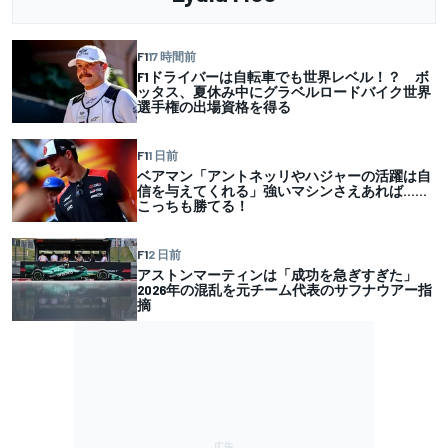
F1
17 時間前
F1ドライバーは自転車でも世界レベル！？ ボ
ッタス、夏休み中にグラベルロードバイク世界
選手権の出場資格を得る
F1
1 日前
ベアマン「アントネッリやハジャーの活躍は自
信を与えてくれる」強いマシンさえあれば……
こっちも勝てる！
F1
2 日前
アストンマーティンは「成功を急ぎすぎた」
2026年の混乱を元チーム代表のサフナウアー指
摘