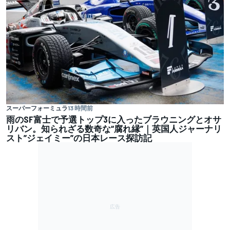
スーパーフォーミュラ
13 時間前
雨のSF富士で予選トップ3に入ったブラウニングとオサ
リバン。知られざる数奇な“腐れ縁”｜英国人ジャーナリ
スト”ジェイミー”の日本レース探訪記