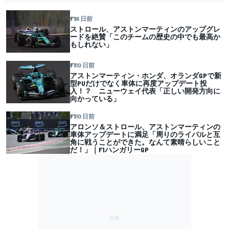
F1
8 日前
ストロール、アストンマーティンのアップグレ
ードを絶賛「このチームの歴史の中でも最高か
もしれない」
F1
10 日前
アストンマーティン・ホンダ、オランダGPで新
型PUだけでなく車体に再度アップデート投
入！？ ニューウェイ代表「正しい開発方向に
向かっている」
F1
10 日前
アロンソ＆ストロール、アストンマーティンの
車体アップデートに満足「周りのライバルと互
角に戦うことができた。なんて素晴らしいこと
だ！」｜F1ハンガリーGP