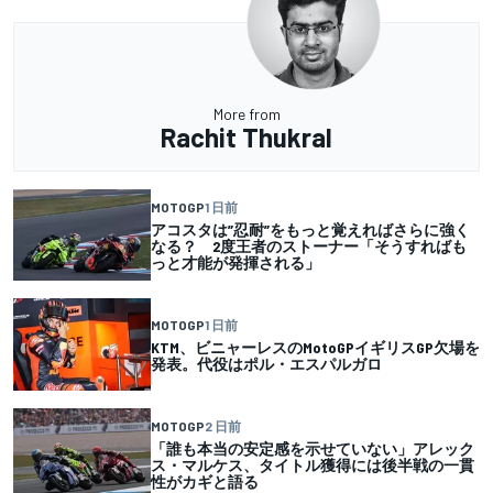
More from
Rachit Thukral
MOTOGP
1 日前
アコスタは”忍耐”をもっと覚えればさらに強く
なる？ 2度王者のストーナー「そうすればも
っと才能が発揮される」
MOTOGP
1 日前
KTM、ビニャーレスのMotoGPイギリスGP欠場を
発表。代役はポル・エスパルガロ
MOTOGP
2 日前
「誰も本当の安定感を示せていない」アレック
ス・マルケス、タイトル獲得には後半戦の一貫
性がカギと語る