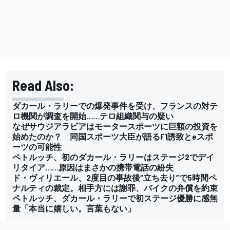
Read Also:
ダカール・ラリーでの爆発事件を受け、フランスの対テ
ロ機関が調査を開始……テロ組織関与の疑い
なぜサウジアラビアはモータースポーツに巨額の投資を
始めたのか？ 同国スポーツ大臣が語るF1誘致とeスポ
ーツの可能性
ペトルッチ、初のダカール・ラリーはステージ2でデイ
リタイア……原因はまさかの携帯電話の紛失
ド・ヴィリエール、2度目の事故後“立ち去り”で5時間ペ
ナルティの裁定。相手方には謝罪、バイクの弁償を約束
ペトルッチ、ダカール・ラリーで初ステージ優勝に感無
量「本当に嬉しい。言葉もない」