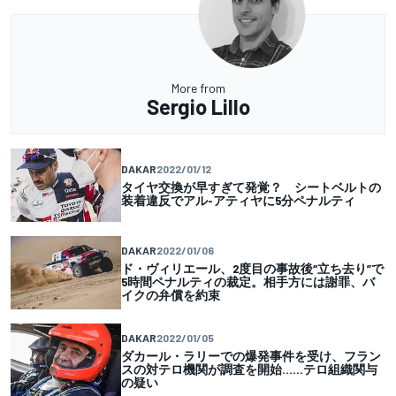
More from
Sergio Lillo
DAKAR
2022/01/12
タイヤ交換が早すぎて発覚？ シートベルトの
装着違反でアル-アティヤに5分ペナルティ
DAKAR
2022/01/06
ド・ヴィリエール、2度目の事故後“立ち去り”で
5時間ペナルティの裁定。相手方には謝罪、バ
イクの弁償を約束
DAKAR
2022/01/05
ダカール・ラリーでの爆発事件を受け、フラン
スの対テロ機関が調査を開始……テロ組織関与
の疑い