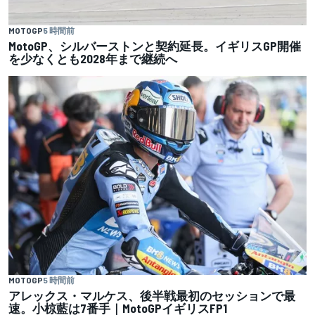
MOTOGP
5 時間前
MotoGP、シルバーストンと契約延長。イギリスGP開催
を少なくとも2028年まで継続へ
MOTOGP
5 時間前
アレックス・マルケス、後半戦最初のセッションで最
速。小椋藍は7番手｜MotoGPイギリスFP1