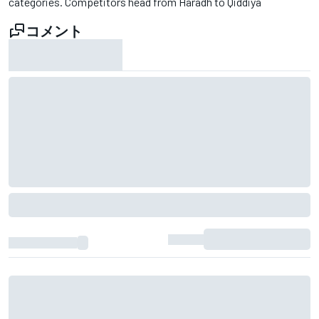
categories. Competitors head from Haradh to Qiddiya
コメント