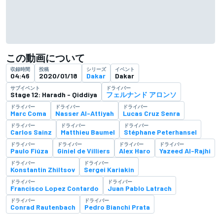
この動画について
収録時間
投稿
シリーズ
イベント
04:46
2020/01/18
Dakar
Dakar
サブイベント
ドライバー
Stage 12: Haradh - Qiddiya
フェルナンド アロンソ
ドライバー
ドライバー
ドライバー
Marc Coma
Nasser Al-Attiyah
Lucas Cruz Senra
ドライバー
ドライバー
ドライバー
Carlos Sainz
Matthieu Baumel
Stéphane Peterhansel
ドライバー
ドライバー
ドライバー
ドライバー
Paulo Fiúza
Giniel de Villiers
Alex Haro
Yazeed Al-Rajhi
ドライバー
ドライバー
Konstantin Zhiltsov
Sergei Kariakin
ドライバー
ドライバー
Francisco Lopez Contardo
Juan Pablo Latrach
ドライバー
ドライバー
Conrad Rautenbach
Pedro Bianchi Prata