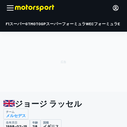
F1
スーパーGT
MOTOGP
スーパーフォーミュラ
WEC
フォーミュラE
ジョージ ラッセル
チーム
メルセデス
生年月日
年齢
国籍
1998-02-15
28
イギリス