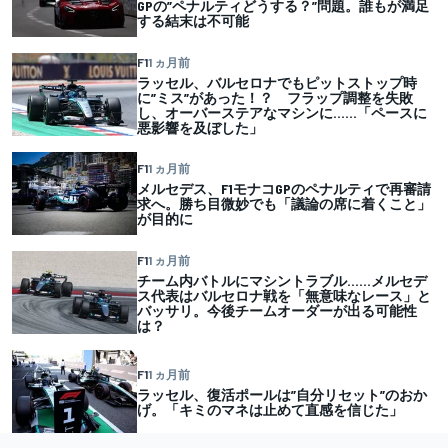
GPの”ペナルティどうする？”問題。誰もが満足
する結末は不可能
F1
1 ヵ月前
ラッセル、バルセロナでもピットストップ時
に”ミス”があった！？ フラップ調整を失敗
し、オーバーステアなマシンに……「ペースに
悪影響を及ぼした」
F1
1 ヵ月前
メルセデス、F1モナコGPのペナルティで再審請
求へ。勝ち目微妙でも「議論の席に着くこと」
が目的に
F1
1 ヵ月前
チーム内バトルにマシントラブル……メルセデ
ス代表はバルセロナ戦を「無意味なレース」と
バッサリ。今後チームオーダーが出る可能性
は？
F1
1 ヵ月前
ラッセル、復活ポールは”自分リセット”のおか
げ。「キミのマネは止めて直感を信じた」