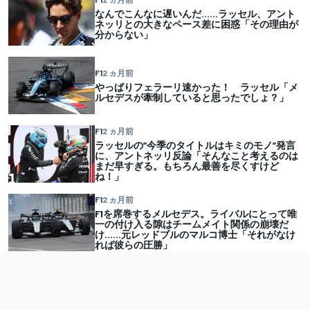
なんでこんなに遅いんだ……ラッセル、アント
ネッリとの大きなペース差に困惑「その理由が
分からない」
F1
2 ヵ月前
やっぱりフェラーリ速かった！ ラッセル「メ
ルセデスが牽制していると思ったでしょ？」
F1
2 ヵ月前
ラッセルの”今季のタイトルはキミのモノ”発言
に、アントネッリ反論「そんなこと考えるのは
まだ早すぎる。もちろん最善を尽くすけど
ね！」
F1
2 ヵ月前
F1を席巻するメルセデス。ライバルにとって唯
一の付け入る隙はチームメイト関係の崩壊だ
け……元レッドブルのマルコ博士「それがなけ
れば彼らの圧勝」