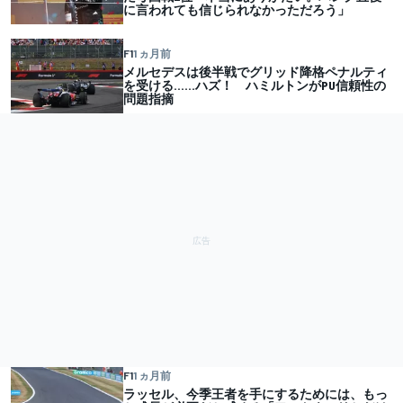
に言われても信じられなかっただろう」
F1
1 ヵ月前
メルセデスは後半戦でグリッド降格ペナルティ
を受ける……ハズ！ ハミルトンがPU信頼性の
問題指摘
F1
1 ヵ月前
ラッセル、今季王者を手にするためには、もっ