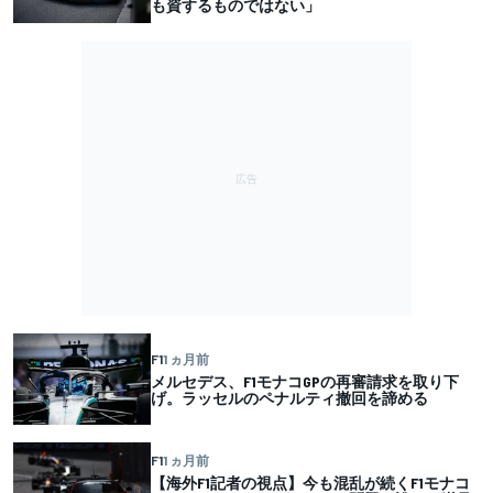
も資するものではない」
F1
1 ヵ月前
メルセデス、F1モナコGPの再審請求を取り下
げ。ラッセルのペナルティ撤回を諦める
F1
1 ヵ月前
【海外F1記者の視点】今も混乱が続くF1モナコ