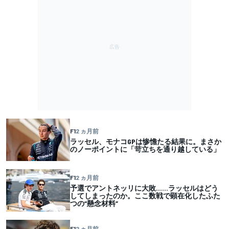
F1
2 ヵ月前
ラッセル、モナコGPは惨憺たる結果に。まさか
のノーポイントに「苛立ちを通り越している」
F1
2 ヵ月前
予選でアントネッリに大敗……ラッセルはどう
してしまったのか。ここ数戦で顕在化したふた
つの“懸念材料”
F1
2 ヵ月前