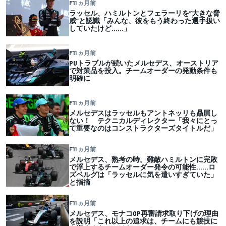
F1
1 ヵ月前
ラッセル、ハミルトンとフェラーリを”大きな脅
威”と認識「みんな、彼をもう終わった選手扱い
していたけど……」
F1
1 ヵ月前
PUトラブルが続いたメルセデス、オーストリア
で対策品を投入。チームオーダーの発動条件も
明確に
F1
1 ヵ月前
メルセデスはラッセルもアントネッリも贔屓し
ない！ テクニカルディレクター「我々にとっ
て重要なのはコンストラクターズタイトルだ」
F1
1 ヵ月前
メルセデス、熟考の時。難敵ハミルトンに完敗
で浮上するチームオーダー発令の可能性……ロ
ズベルグは「ラッセルに気を遣いすぎていた」
と指摘
F1
1 ヵ月前
メルセデス、モナコGP再審請求取り下げの理由
を説明「これ以上の追求は、チームにも競技に