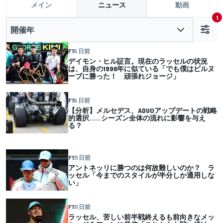
メイン
ニュース
動画
1
開催年
F1
5 日前
デイモン・ヒル証言。現在のラッセルの状況
は、自身の1996年に似ている「でも僕はビルヌ
ーブに勝った！ 頑張れジョージ」
F1
5 日前
【分析】メルセデス、ADUOアップデートの戦略
的選択……シーズン全体の流れに影響を与え
る？
F1
11 日前
アントネッリに勝つのは何故難しいのか？ ラ
ッセル「今までのスタイルが半分しか通用しな
い」
F1
11 日前
ラッセル、苦しい前半戦終えるも前向きなメッ