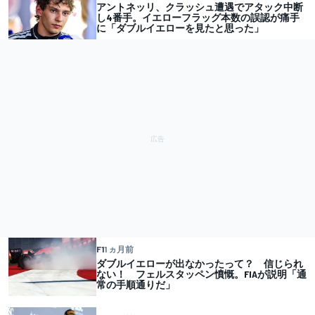
アントネッリ、クラッシュ遭遇でアタック中断
し4番手。イエローフラッグ本数の誤認が痛手
に「ダブルイエローを見たと思った」
F1
1 ヵ月前
ダブルイエローが出なかったって？ 信じられ
ない！ フェルスタッペン憤慨。FIAが説明「通
常の手順通りだ」