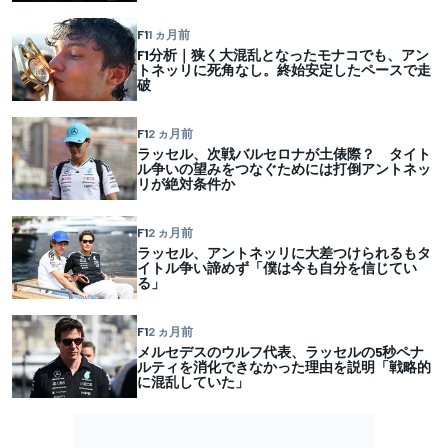
F1
1 ヵ月前
F1分析｜狭く大混乱となったモナコでも、アン
トネッリに死角なし。終始安定したペースで走
破
F1
2 ヵ月前
ラッセル、次戦バルセロナが土俵際？ タイト
ル争いの望みをつなぐためには打倒アントネッ
リが絶対条件か
F1
2 ヵ月前
ラッセル、アントネッリに大差つけられるもタ
イトル争い諦めず「僕は今も自分を信じてい
る」
F1
2 ヵ月前
メルセデスのウルフ代表、ラッセルの5秒ペナ
ルティを消化できなかった理由を説明「戦略的
に混乱していた」