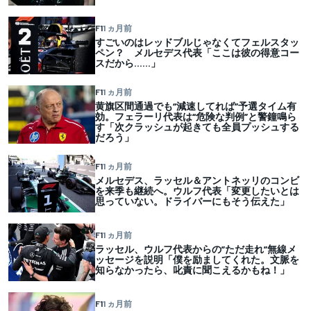
F1
1 ヵ月前
すごいのはレッドブルじゃなくてフェルスタッ
ペン？ メルセデス代表「ここは彼の得意コー
スだから……」
F1
1 ヵ月前
黄旗区間通過でも“減速してれば”予選タイム有
効。フェラーリ代表は“危険な判例”と警鐘鳴ら
す「次クラッシュが起きても全員プッシュする
だろう」
F1
1 ヵ月前
メルセデス、ラッセル＆アントネッリのコンビ
を来季も継続へ。ウルフ代表「変更したいとは
思っていない。ドライバーにもそう伝えた」
F1
1 ヵ月前
ラッセル、ウルフ代表からの”ただ走れ”無線メ
ッセージを説明「僕を励ましてくれた。文脈を
知らなかったら、叱責に聞こえるかもね！」
F1
1 ヵ月前