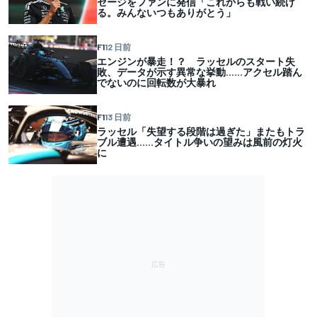
セージをファンに発信「これからも戦い続け
る。みんないつもありがとう」
F1
12 日前
エンジンが暴走！？ ラッセルのスタート失
敗、データが示す異常な挙動……アクセル踏ん
でないのに回転数が大暴れ
F1
13 日前
ラッセル「失望する段階は過ぎた」またもトラ
ブル遭遇……タイトル争いの望みは風前の灯火
に