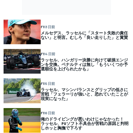
F1
13 日前
メルセデス、ラッセルに「スタート失敗の責任
ない」と明言。むしろ「良い走りした」と賞賛
F1
14 日前
ラッセル、ハンガリー決勝に向けて破損エンジ
ンを交換。ペナルティは無し「もういくつか予
選順位を上げられたかも」
F1
15 日前
ラッセル、マシンバランスとグリップの低さに
苦戦「フェラーリが強いと、恐れていたことが
現実になった」
F1
16 日前
俺のドライビングが悪いわけじゃなかった！
ラッセル、PUソフト不具合が苦戦の原因と判明
しホッと胸撫で下ろす