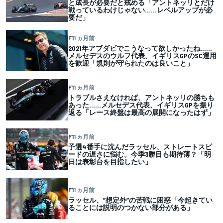
と成長が必要だと戒める「アントネッリとだけ
戦っているわけじゃない……レベルアップが必
要だ」
F1
1 ヵ月前
2021年アブダビでこうなって欲しかったね……
メルセデスのウルフ代表、イギリスGPのSC運用
を歓迎「規則が守られたのは良いこと」
F1
1 ヵ月前
トラブルさえなければ、アントネッリの勝ちも
あった……メルセデス代表、イギリスGPを振り
返る「レース終盤は最高の展開になったはず」
F1
1 ヵ月前
予選4番手に沈んだラッセル、ストレートスピ
ードの遅さに悩む。今季3勝目も期待薄？「明
日は表彰台を目指したい」
F1
1 ヵ月前
ラッセル、”想定外”の苦戦に困惑「今起きてい
ることには説明のつかない部分がある」