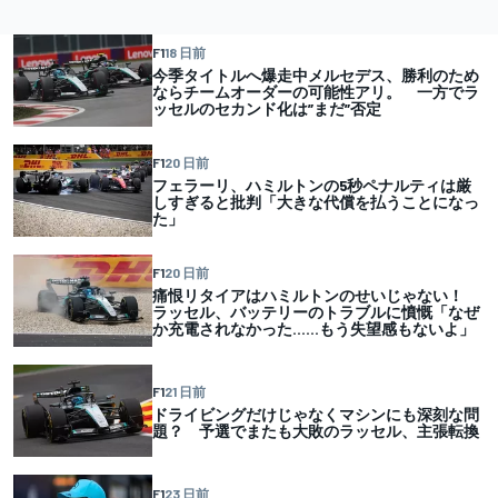
F1
18 日前
今季タイトルへ爆走中メルセデス、勝利のため
ならチームオーダーの可能性アリ。 一方でラ
ッセルのセカンド化は”まだ”否定
F1
20 日前
フェラーリ、ハミルトンの5秒ペナルティは厳
しすぎると批判「大きな代償を払うことになっ
た」
F1
20 日前
痛恨リタイアはハミルトンのせいじゃない！
ラッセル、バッテリーのトラブルに憤慨「なぜ
か充電されなかった……もう失望感もないよ」
F1
21 日前
ドライビングだけじゃなくマシンにも深刻な問
題？ 予選でまたも大敗のラッセル、主張転換
F1
23 日前