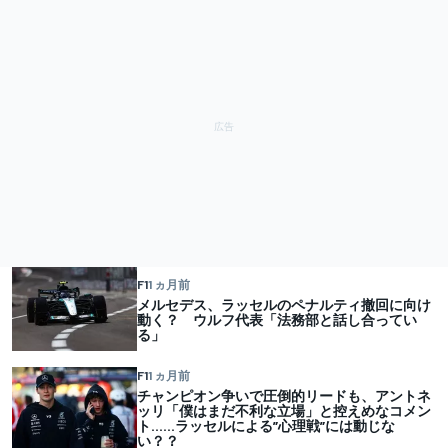
F1
1 ヵ月前
メルセデス、ラッセルのペナルティ撤回に向け
動く？ ウルフ代表「法務部と話し合ってい
る」
F1
1 ヵ月前
チャンピオン争いで圧倒的リードも、アントネ
ッリ「僕はまだ不利な立場」と控えめなコメン
ト……ラッセルによる”心理戦”には動じな
い？？