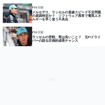
F1
16 日前
メルセデス、ラッセルの直線スピード不足問題
の原因特定か？ ソフトウェア異常で電気エネ
ルギーを早く使う不具合
F1
16 日前
ラッセルの苦戦、実は良いこと？ 元F1ドライ
バーの語る圧倒的成長チャンス