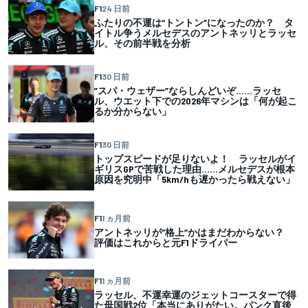
F1
24 日前
ふたりの不運は“トントン”になったのか？ タ
イトル争うメルセデスのアントネッリとラッセ
ル、その前半戦を分析
F1
30 日前
”スパ・ウェザー”ならしんどいぞ……ラッセ
ル、ウエット下での2026年マシンは「何が起こ
るか分からない」
F1
30 日前
トップスピードが足りないよ！ ラッセルがイ
ギリスGPで苦戦した理由……メルセデスが根本
原因を究明中「5km/hも遅かったら戦えない」
F1
1 ヵ月前
アントネッリが”格上”かはまだわからない？
評価はこれからと元F1ドライバー
F1
1 ヵ月前
ラッセル、不運幸運のジェットコースターで得
た母国戦2位「本当にありがたい。パンク直後