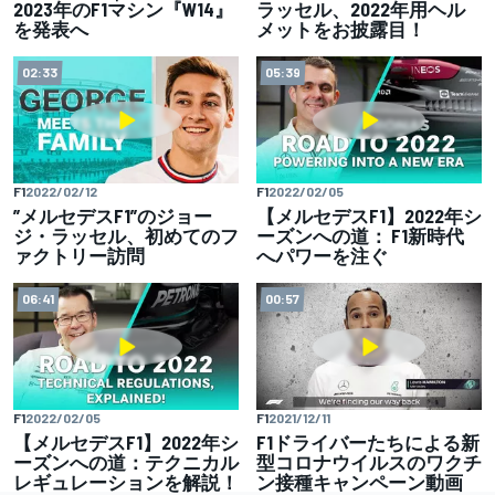
2023年のF1マシン『W14』
ラッセル、2022年用ヘル
を発表へ
メットをお披露目！
02:33
05:39
F1
2022/02/12
F1
2022/02/05
”メルセデスF1”のジョー
【メルセデスF1】2022年シ
ジ・ラッセル、初めてのフ
ーズンへの道： F1新時代
ァクトリー訪問
へパワーを注ぐ
06:41
00:57
F1
2022/02/05
F1
2021/12/11
【メルセデスF1】2022年シ
F1ドライバーたちによる新
ーズンへの道：テクニカル
型コロナウイルスのワクチ
レギュレーションを解説！
ン接種キャンペーン動画