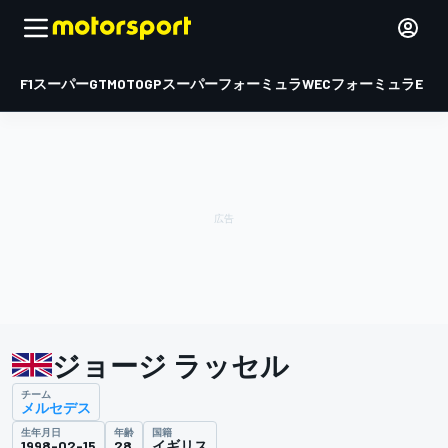
F1
スーパーGT
MOTOGP
スーパーフォーミュラ
WEC
フォーミュラE
ジョージ ラッセル
チーム
メルセデス
生年月日
年齢
国籍
1998-02-15
28
イギリス