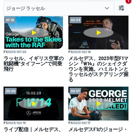
1
ジョージ ラッセル
07:15
02:53
F1
2023/07/20
F1
2023/02/18
ラッセル、イギリス空軍の
メルセデス、2023年型F1マ
戦闘機“タイフーン”で同乗
シン『W14』のシェイクダ
飛行
ウンを実施。ハミルトンと
ラッセルがステアリング握
る
00:00
00:57
F1
2023/02/15
F1
2022/02/17
ライブ配信｜メルセデス、
メルセデスF1のジョージ・