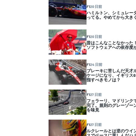
F1
20 日前
ハミルトン、シミュレー
ってる。やめてから大き
F1
20 日前
昔はこんなことなかった！
ソフトウェアへの依存度
F1
24 日前
ブレーキに苦しんだ天才
ケージになり、イギリスG
指すべきモノは？
F1
27 日前
フェラーリ、マドリンク
完了。規則のグレーゾー
を味見
F1
27 日前
ルクレールとは逆のウイ
スでペースに苦しんだハ