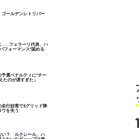
。ゴールデンレトリバー
る
に……フェラーリ代表、ハ
いパフォーマンス”認める
の予選ペナルティに”チー
えたのが遅すぎた」
の走行妨害で3グリッド降
ロウを失う
ない？ ルクレール、ハ
日みたいなギャップは維