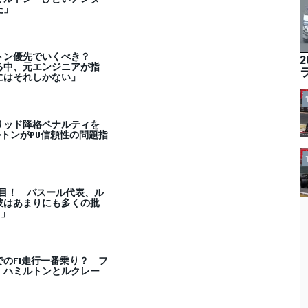
た」
トン優先でいくべき？
る中、元エンジニアが指
にはそれしかない」
リッド降格ペナルティを
トンがPU信頼性の問題指
0勝目！ バスール代表、ル
彼はあまりにも多くの批
…」
のF1走行一番乗り？ フ
、ハミルトンとルクレー