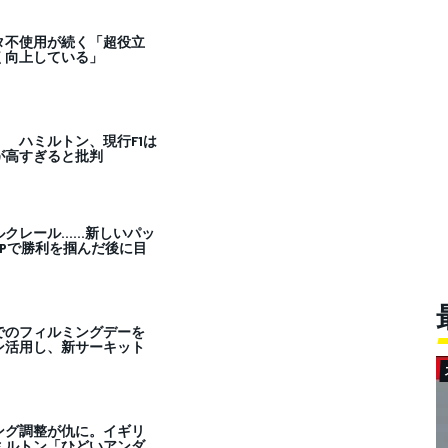
タ不使用が続く「超役立
く向上している」
 ハミルトン、現行F1は
が高すぎると批判
ルクレール……新しいパッ
Pで勝利を掴んだ後に目
でのフィルミングデーを
ン活用し、新サーキット
ング調整が仇に。イギリ
ミルトン「ひどいアンダ