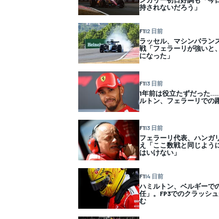
フォーミュラE
持されないだろう」
F1
12 日前
ラッセル、マシンバラン
戦「フェラーリが強いと
になった」
F1
13 日前
1年前は役立たずだった…
ルトン、フェラーリでの
F1
13 日前
フェラーリ代表、ハンガリ
え「ここ数戦と同じよう
はいけない」
F1
14 日前
ハミルトン、ベルギーで
任」。FP3でのクラッシ
む