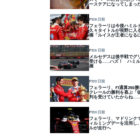
ーステアになってしまっ
F1
28 日前
フェラーリは今後ハミル
久々タイトルが視野に入
摘「ルイスが王者になる
F1
29 日前
メルセデスは後半戦でグ
受ける……ハズ！ ハミル
摘
F1
30 日前
フェラーリ、F1通算25
クレールの勝利を喜ぶ「
判を受けていたからね…
F1
30 日前
フェラーリ、マドリンクで
ィルミングデーを活用し
ルが走行へ