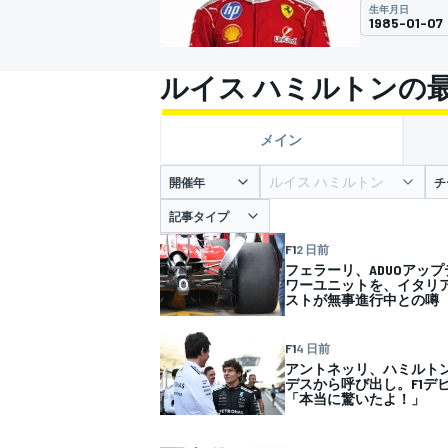
生年月日
1985-01-07
スーパーフォーミュラ
ルイス ハミルトンの
メイン
ルイス ハミルトン
開催年
チ
記事タイプ
F1
2 日前
フェラーリ、ADUOアッ
スーパーGT
ワーユニットを、イタリア
ストが無事進行中との噂
F1
4 日前
アントネッリ、ハミルト
デスから呼び出し。F1デ
「本当に驚いたよ！」