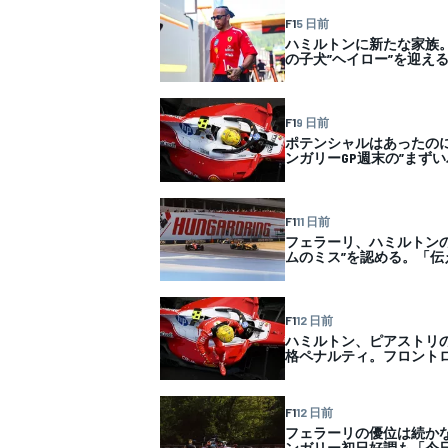
F1
5 日前
ハミルトンに新たな家族
の子犬”ヘイロー”を迎え
WEC
F1
9 日前
ポテンシャルはあったの
ンガリーGP週末の”まず
F1
11 日前
フェラーリ、ハミルトン
ムのミス”を認める。「伝
F1
12 日前
ハミルトン、ピアストリ
格ペナルティ。フロント
F1
12 日前
フェラーリの優位は続か
ンガリー初日好調も「今