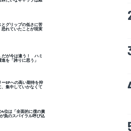
スとグリップの低さに苦
、恐れていたことが現実
…だが今は違う！ ハミ
躍進を「誇りに思う」
ーGPへの高い期待を抑
に、集中していかなくて
の4位は「全面的に僕の責
ュが負のスパイラル呼び込