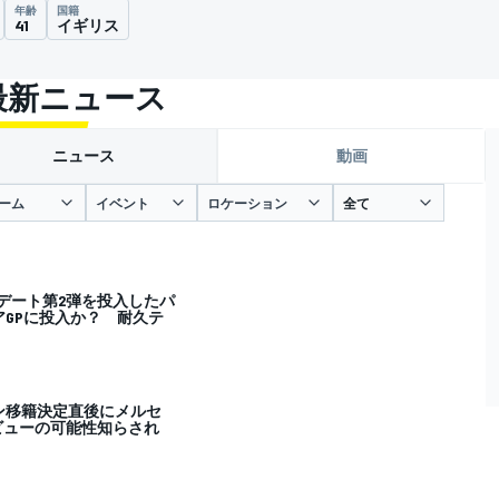
年齢
国籍
41
イギリス
最新ニュース
ニュース
動画
ーム
イベント
ロケーション
プデート第2弾を投入したパ
GPに投入か？ 耐久テ
ン移籍決定直後にメルセ
ビューの可能性知らされ