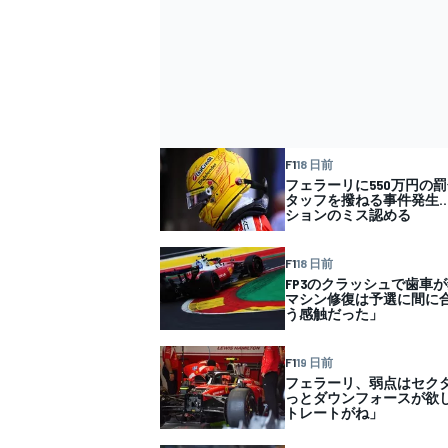
F1
18 日前
フェラーリに550万円の
タッフを撥ねる事件発生
ションのミス認める
F1
18 日前
FP3のクラッシュで歯車
マシン修復は予選に間に
う感触だった」
F1
19 日前
フェラーリ、弱点はセク
っとダウンフォースが欲
トレートがね」