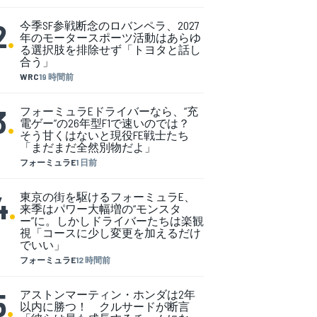
2
.
今季SF参戦断念のロバンペラ、2027
年のモータースポーツ活動はあらゆ
る選択肢を排除せず「トヨタと話し
合う」
WRC
19 時間前
3
.
フォーミュラEドライバーなら、“充
電ゲー”の26年型F1で速いのでは？
そう甘くはないと現役FE戦士たち
「まだまだ全然別物だよ」
フォーミュラE
1 日前
4
.
東京の街を駆けるフォーミュラE、
来季はパワー大幅増の“モンスタ
ー”に。しかしドライバーたちは楽観
視「コースに少し変更を加えるだけ
でいい」
フォーミュラE
12 時間前
5
.
アストンマーティン・ホンダは2年
以内に勝つ！ クルサードが断言