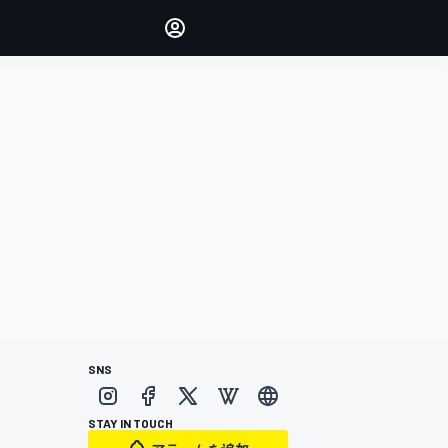
Make your voice heard with
article commenting.
サインイン
エディション
日本
SNS
STAY IN TOUCH