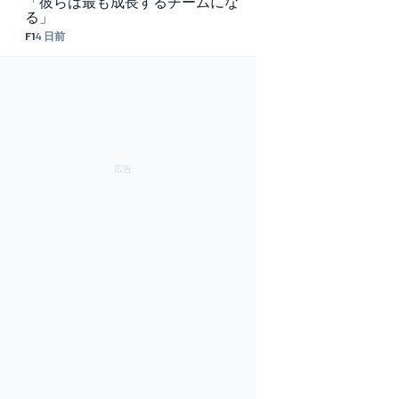
「彼らは最も成長するチームにな
る」
F1
4 日前