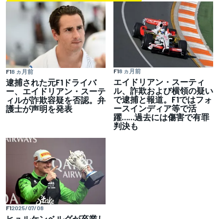
F1
8 ヵ月前
F1
8 ヵ月前
エイドリアン・スーティ
逮捕された元F1ドライバ
ル、詐欺および横領の疑い
ー、エイドリアン・スーテ
で逮捕と報道。F1ではフォ
ィルが詐欺容疑を否認。弁
ースインディア等で活
護士が声明を発表
躍……過去には傷害で有罪
判決も
F1
2025/07/08
ヒュルケンベルグが卒業し