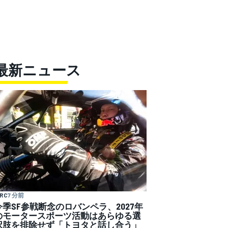
最新ニュース
RC
7 分前
今季SF参戦断念のロバンペラ、2027年
のモータースポーツ活動はあらゆる選
択肢を排除せず「トヨタと話し合う」