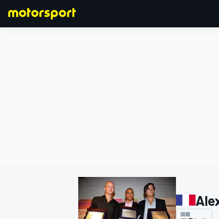
F1
MOTOGP
Ale
国籍