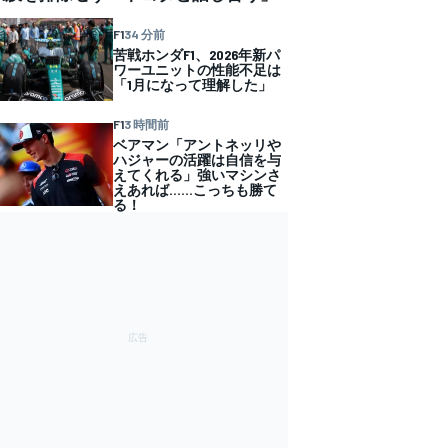
F1
34 分前
苦戦ホンダF1、2026年新パ
ワーユニットの性能不足は
「1月になって理解した」
F1
3 時間前
ベアマン「アントネッリや
ハジャーの活躍は自信を与
えてくれる」強いマシンさ
えあれば……こっちも勝て
る！