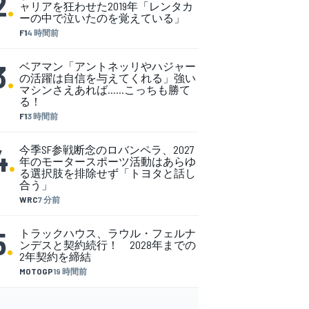
2
.
ャリアを狂わせた2019年「レンタカ
ーの中で泣いたのを覚えている」
F1
4 時間前
3
.
ベアマン「アントネッリやハジャー
の活躍は自信を与えてくれる」強い
マシンさえあれば……こっちも勝て
る！
F1
3 時間前
4
.
今季SF参戦断念のロバンペラ、2027
年のモータースポーツ活動はあらゆ
る選択肢を排除せず「トヨタと話し
合う」
WRC
7 分前
5
.
トラックハウス、ラウル・フェルナ
ンデスと契約続行！ 2028年までの
2年契約を締結
MOTOGP
19 時間前