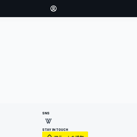
Make your voice heard with
article commenting.
サインイン
エディション
日本
SNS
STAY IN TOUCH