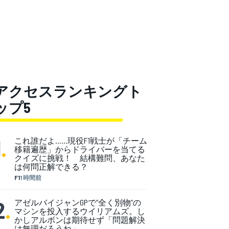
アクセスランキングト
ップ5
1
.
これ誰だよ……現役F1戦士が「チーム
移籍遍歴」からドライバーを当てる
クイズに挑戦！ 結構難問、あなた
は何問正解できる？
F1
1 時間前
2
.
アゼルバイジャンGPで”全く別物”の
マシンを投入するウイリアムズ。し
かしアルボンは期待せず「問題解決
は無理だろうね」