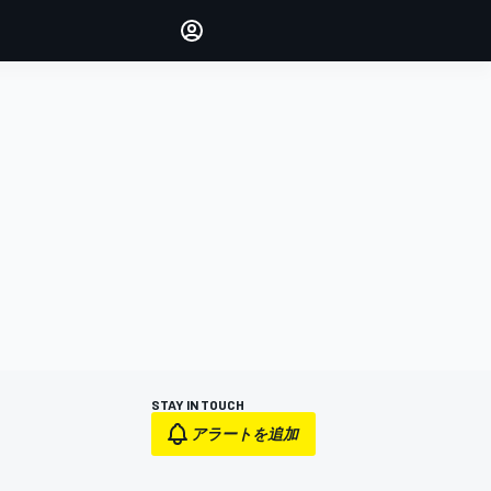
Make your voice heard with
article commenting.
サインイン
エディション
日本
STAY IN TOUCH
アラートを追加