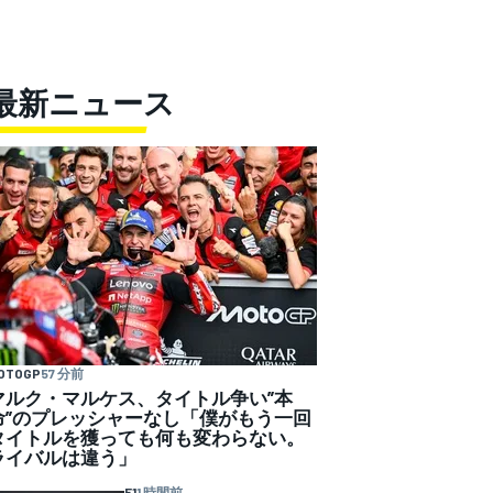
最新ニュース
OTOGP
57 分前
マルク・マルケス、タイトル争い”本
命”のプレッシャーなし「僕がもう一回
タイトルを獲っても何も変わらない。
ライバルは違う」
F1
1 時間前