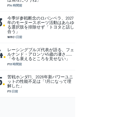
F1
4 時間前
3
.
今季SF参戦断念のロバンペラ、2027
年のモータースポーツ活動はあらゆ
る選択肢を排除せず「トヨタと話し
合う」
WRC
1 日前
4
.
レーシングブルズ代表が語る、フェ
ルナンド・アロンソ45歳の凄さ……
「今も衰えるところを見せない」
F1
3 時間前
5
.
苦戦ホンダF1、2026年新パワーユニ
ットの性能不足は「1月になって理
解した」
F1
1 日前