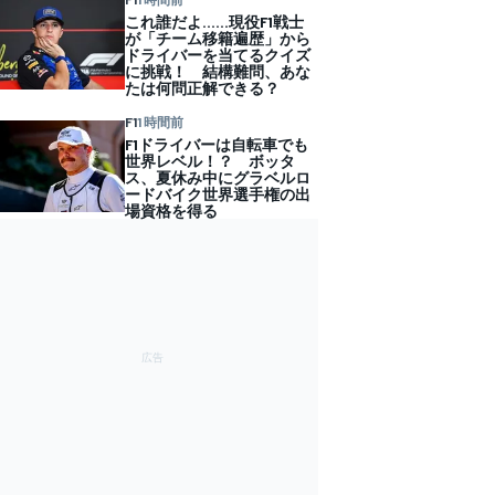
これ誰だよ……現役F1戦士
が「チーム移籍遍歴」から
ドライバーを当てるクイズ
に挑戦！ 結構難問、あな
たは何問正解できる？
F1
1 時間前
F1ドライバーは自転車でも
世界レベル！？ ボッタ
ス、夏休み中にグラベルロ
ードバイク世界選手権の出
場資格を得る