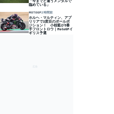
「今までと違うメンタルで
臨めている」
MOTOGP
2 時間前
ホルヘ・マルティン、アプ
リリアで2度目のポールポ
ジション！ 小椋藍が3番
手フロントロウ｜MotoGPイ
ギリス予選