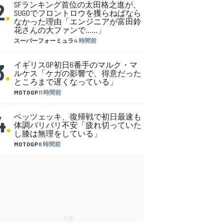
2
.
SFランキング首位の太田格之進が、
SUGOでフロントロウを獲らねばなら
なかった理由「エンジニアが富田鈴
花さんの大ファンで……」
スーパーフォーミュラ
4 時間前
3
.
イギリスGP初日6番手のマルク・マ
ルケス「ケガの影響で、得意だった
ところまで遅くなっている」
MOTOGP
11 時間前
4
.
ベッツェッキ、復帰戦で初日最速も
体調バリバリ不安「疲れ切っていた
し膝は無理をしている」
MOTOGP
8 時間前