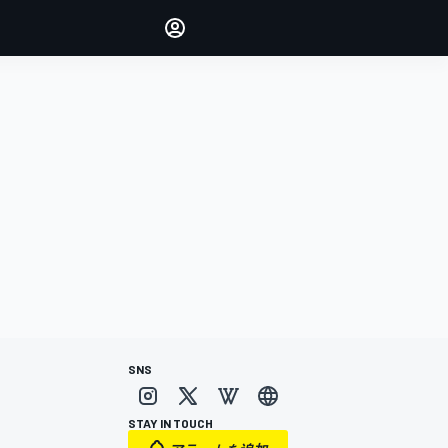
Make your voice heard with
article commenting.
サインイン
エディション
日本
SNS
STAY IN TOUCH