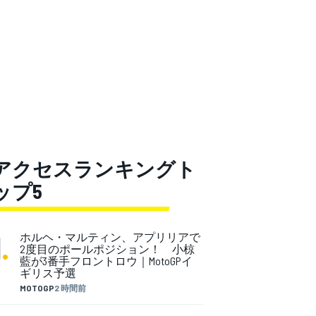
アクセスランキングト
ップ5
1
.
ホルヘ・マルティン、アプリリアで
2度目のポールポジション！ 小椋
藍が3番手フロントロウ｜MotoGPイ
ギリス予選
MOTOGP
2 時間前