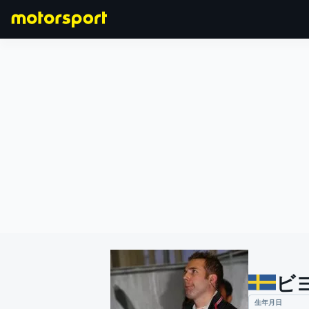
F1
MOTOGP
ビ
生年月日