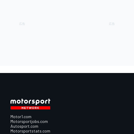
Motor1.com
Motorsportjobs.com
Autosport.com
Motorsportstats.com