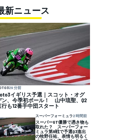
最新ニュース
OTO3
29 分前
Moto3イギリス予選｜スコット・オグ
デン、今季初ポール！ 山中琉聖、Q2
直行も12番手中団スタート
スーパーフォーミュラ
2 時間前
スーパーGT優勝で憑き物も
取れた？ スーパーフォー
ミュラ第8戦で予選Q3進出
の牧野任祐、表情も明るく