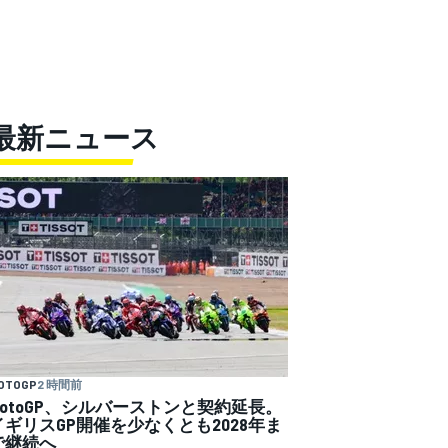
最新ニュース
OTOGP
2 時間前
MotoGP、シルバーストンと契約延長。
イギリスGP開催を少なくとも2028年ま
で継続へ