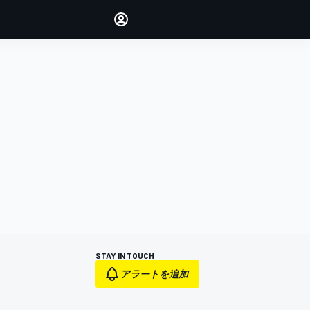
Make your voice heard with
article commenting.
サインイン
エディション
日本
STAY IN TOUCH
アラートを追加