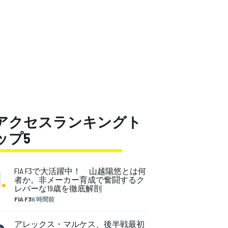
アクセスランキングト
ップ5
1
.
FIA F3で大活躍中！ 山越陽悠とは何
者か。非メーカー育成で奮闘するク
レバーな19歳を徹底解剖
FIA F3
6 時間前
アレックス・マルケス、後半戦最初