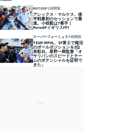
MOTOGP
2 時間前
アレックス・マルケス、後
半戦最初のセッションで最
速。小椋藍は7番手｜
MotoGPイギリスFP1
スーパーフォーミュラ
3 時間前
TEAM IMPUL、SF富士で復活
のポールポジション＆2位
表彰台。星野一樹監督「オ
サリバンのスピードとチー
ムのポテンシャルを証明で
きた」