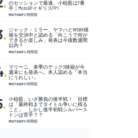
2
.
のセッションで最速。小椋藍は7番
手｜MotoGPイギリスFP1
MOTOGP
2 時間前
3
.
ジャック・ミラー、ヤマハとWSBK移
籍を交渉中と認める「向こうで何が
できるか楽しみ」発表は今後数週間
以内？
MOTOGP
4 時間前
4
.
マリーニ、来季のテック3移籍が今
週末にも発表へ。本人認める「本当
にうれしい」
MOTOGP
5 時間前
5
.
小椋藍、いざ勝負の後半戦！ 目標
は「最終戦までタイトル争いに残る
こと」 しかし後半初戦シルバース
トンは苦手？？
MOTOGP
5 時間前