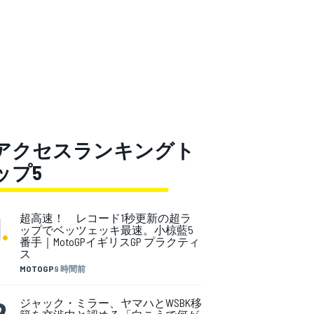
アクセスランキングト
ップ5
1
.
超高速！ レコード1秒更新の超ラ
ップでベッツェッキ最速。小椋藍5
番手｜MotoGPイギリスGP プラクティ
ス
MOTOGP
9 時間前
2
.
ジャック・ミラー、ヤマハとWSBK移