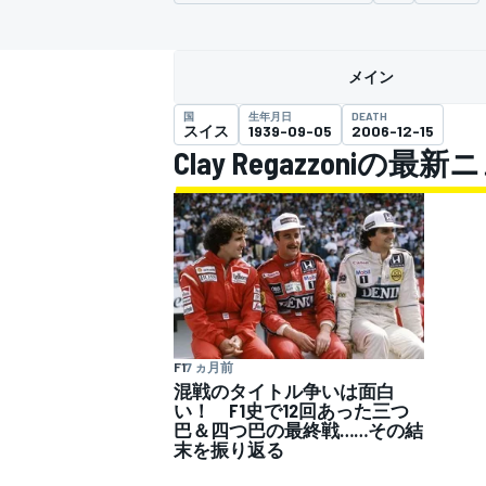
スーパーフォーミュラ
メイン
国
生年月日
DEATH
スイス
1939-09-05
2006-12-15
Clay Regazzoniの最
スーパーGT
F1
7 ヵ月前
混戦のタイトル争いは面白
い！ F1史で12回あった三つ
巴＆四つ巴の最終戦……その結
末を振り返る