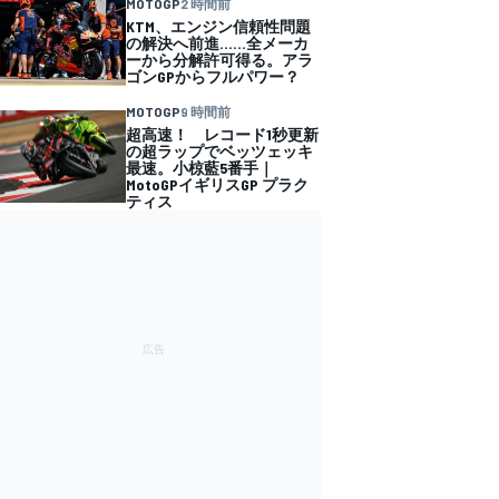
MOTOGP
2 時間前
KTM、エンジン信頼性問題
の解決へ前進……全メーカ
ーから分解許可得る。アラ
ゴンGPからフルパワー？
MOTOGP
9 時間前
超高速！ レコード1秒更新
の超ラップでベッツェッキ
最速。小椋藍5番手｜
MotoGPイギリスGP プラク
ティス