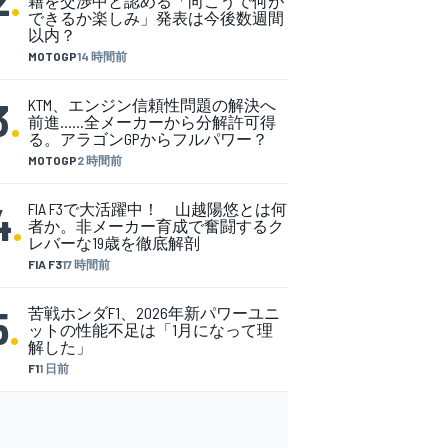
籍を交渉中と認める「向こうで何が
できるか楽しみ」発表は今後数週間
以内？
MOTOGP
14 時間前
3
.
KTM、エンジン信頼性問題の解決へ
前進……全メーカーから分解許可得
る。アラゴンGPからフルパワー？
MOTOGP
2 時間前
4
.
FIA F3で大活躍中！ 山越陽悠とは何
者か。非メーカー育成で奮闘するク
レバーな19歳を徹底解剖
FIA F3
17 時間前
5
.
苦戦ホンダF1、2026年新パワーユニ
ットの性能不足は「1月になって理
解した」
F1
1 日前