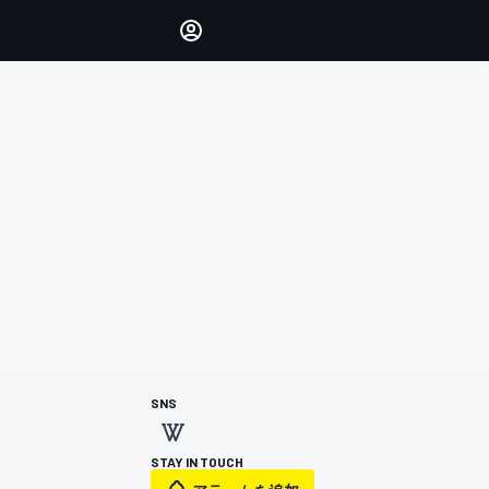
Make your voice heard with
article commenting.
サインイン
エディション
日本
SNS
STAY IN TOUCH