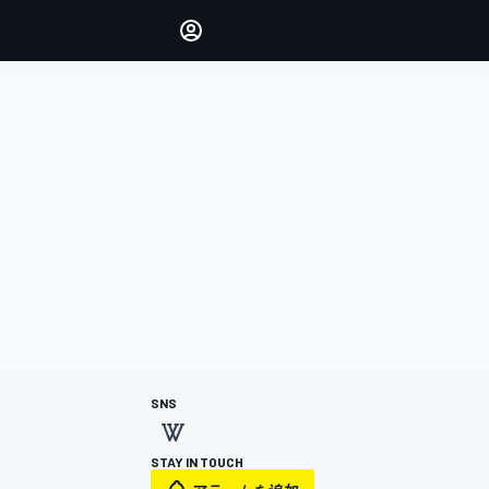
Make your voice heard with
article commenting.
サインイン
エディション
日本
SNS
STAY IN TOUCH