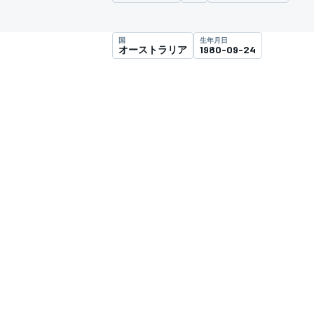
スーパーフォーミュラ
国
生年月日
オーストラリア
1980-09-24
スーパーGT