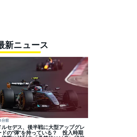
最新ニュース
1 分前
メルセデス、後半戦に大型アップグレ
ードの“弾”を持っている？ 投入時期