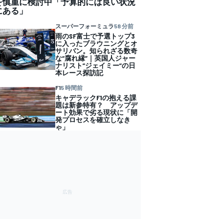
を慎重に検討中「予算的には良い状況
にある」
スーパーフォーミュラ
58 分前
雨のSF富士で予選トップ3
に入ったブラウニングとオ
サリバン。知られざる数奇
な“腐れ縁”｜英国人ジャー
ナリスト”ジェイミー”の日
本レース探訪記
F1
5 時間前
キャデラックF1の抱える課
題は新参特有？ アップデ
ート効果で劣る現状に「開
発プロセスを確立しなき
ゃ」