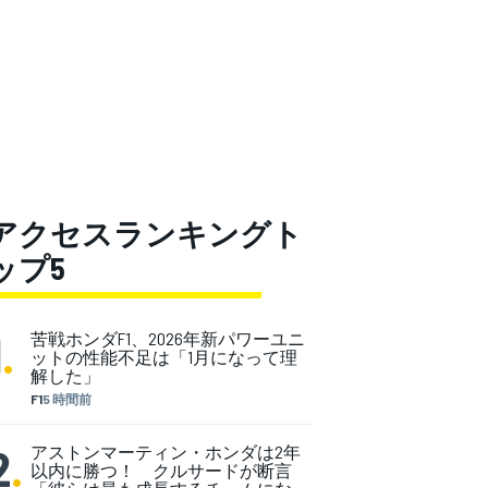
アクセスランキングト
ップ5
1
.
苦戦ホンダF1、2026年新パワーユニ
ットの性能不足は「1月になって理
解した」
F1
5 時間前
2
.
アストンマーティン・ホンダは2年
以内に勝つ！ クルサードが断言