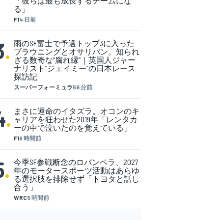
「彼らは最も成長するチームにな
る」
F1
4 日前
3
.
雨のSF富士で予選トップ3に入った
ブラウニングとオサリバン。知られ
ざる数奇な“腐れ縁”｜英国人ジャー
ナリスト”ジェイミー”の日本レース
探訪記
スーパーフォーミュラ
58 分前
4
.
まさに運命のイタズラ。オコンのキ
ャリアを狂わせた2019年「レンタカ
ーの中で泣いたのを覚えている」
F1
9 時間前
5
.
今季SF参戦断念のロバンペラ、2027
年のモータースポーツ活動はあらゆ
る選択肢を排除せず「トヨタと話し
合う」
WRC
5 時間前