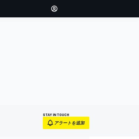
Make your voice heard with
article commenting.
サインイン
エディション
日本
STAY IN TOUCH
アラートを追加