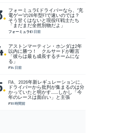
3
.
フォーミュラEドライバーなら、“充
電ゲー”の26年型F1で速いのでは？
そう甘くはないと現役FE戦士たち
「まだまだ全然別物だよ」
フォーミュラE
1 日前
4
.
アストンマーティン・ホンダは2年
以内に勝つ！ クルサードが断言
「彼らは最も成長するチームにな
る」
F1
4 日前
5
.
FIA、2026年新レギュレーションに、
ドライバーから批判が集まるのは分
かっていたと明かす……しかし「今
年のレースは面白い」と主張
F1
11 時間前