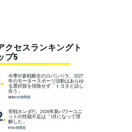
アクセスランキングト
ップ5
1
.
今季SF参戦断念のロバンペラ、2027
年のモータースポーツ活動はあらゆ
る選択肢を排除せず「トヨタと話し
合う」
WRC
18 時間前
2
.
苦戦ホンダF1、2026年新パワーユニ
ットの性能不足は「1月になって理
解した」
F1
18 時間前