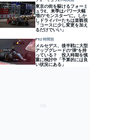
東京の街を駆けるフォーミ
ュラE、来季はパワー大幅
増の“モンスター”に。しか
しドライバーたちは楽観視
「コースに少し変更を加え
るだけでいい」
F1
12 時間前
メルセデス、後半戦に大型
アップグレードの“弾”を持
っている？ 投入時期を慎
重に検討中「予算的には良
い状況にある」