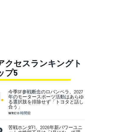
アクセスランキングト
ップ5
1
.
今季SF参戦断念のロバンペラ、2027
年のモータースポーツ活動はあらゆ
る選択肢を排除せず「トヨタと話し
合う」
WRC
18 時間前
2
.
苦戦ホンダF1、2026年新パワーユニ