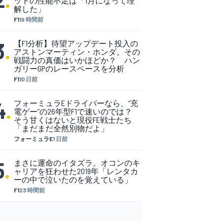
ットの性能不足は「1月になって理
解した」
F1
19 時間前
3
.
【F1分析】待望アップデート投入の
アストンマーティン・ホンダ。その
戦闘力の真価はいかほどか？ ハン
ガリーGPのレースペースを分析
F1
10 日前
4
.
フォーミュラEドライバーなら、“充
電ゲー”の26年型F1で速いのでは？
そう甘くはないと現役FE戦士たち
「まだまだ全然別物だよ」
フォーミュラE
1 日前
5
.
まさに運命のイタズラ。オコンのキ
ャリアを狂わせた2019年「レンタカ
ーの中で泣いたのを覚えている」
F1
23 時間前