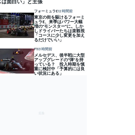
スは面白い」と主張
フォーミュラE
12 時間前
東京の街を駆けるフォーミ
ュラE、来季はパワー大幅
増の“モンスター”に。しか
しドライバーたちは楽観視
「コースに少し変更を加え
るだけでいい」
F1
13 時間前
メルセデス、後半戦に大型
アップグレードの“弾”を持
っている？ 投入時期を慎
重に検討中「予算的には良
い状況にある」