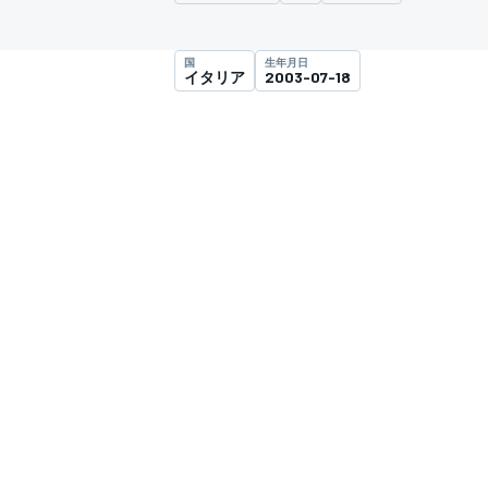
スーパーフォーミュラ
国
生年月日
イタリア
2003-07-18
スーパーGT