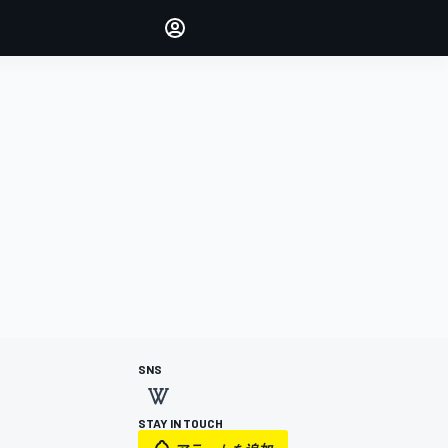
Make your voice heard with
article commenting.
サインイン
エディション
日本
SNS
STAY IN TOUCH