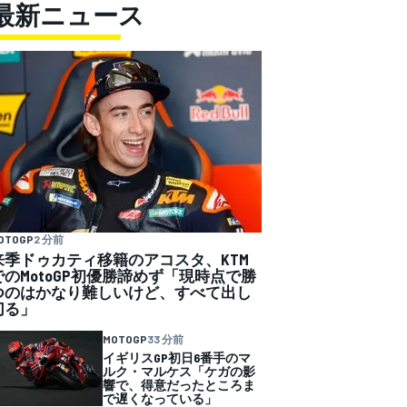
最新ニュース
OTOGP
2 分前
来季ドゥカティ移籍のアコスタ、KTM
でのMotoGP初優勝諦めず「現時点で勝
つのはかなり難しいけど、すべて出し
切る」
MOTOGP
33 分前
イギリスGP初日6番手のマ
ルク・マルケス「ケガの影
響で、得意だったところま
で遅くなっている」