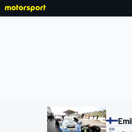
F1
MOTOGP
Emi
国籍