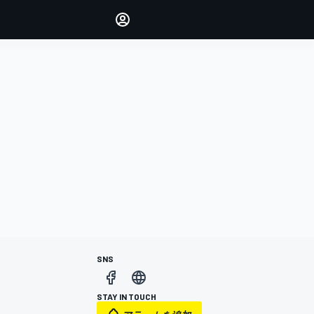
Make your voice heard with
article commenting.
サインイン
エディション
日本
SNS
STAY IN TOUCH