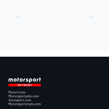
Motor1.com
Motorsportjobs.com
Autosport.com
Motorsportstats.com