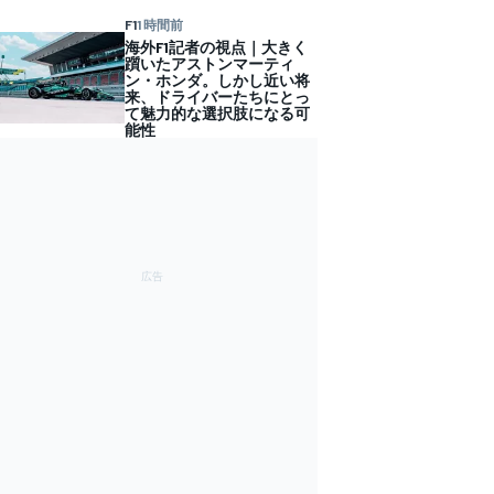
F1
1 時間前
海外F1記者の視点｜大きく
躓いたアストンマーティ
ン・ホンダ。しかし近い将
来、ドライバーたちにとっ
て魅力的な選択肢になる可
能性