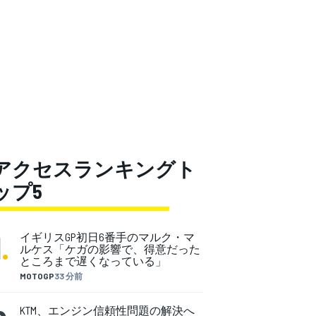
アクセスランキングト
ップ5
1
.
イギリスGP初日6番手のマルク・マ
ルケス「ケガの影響で、得意だった
ところまで遅くなっている」
MOTOGP
33 分前
KTM、エンジン信頼性問題の解決へ