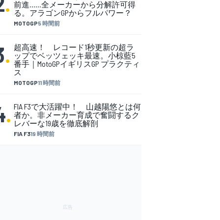
2
.
前進……全メーカーから分解許可得
る。アラゴンGPからフルパワー？
MOTOGP
5 時間前
3
.
超高速！ レコード1秒更新の超ラ
ップでベッツェッキ最速。小椋藍5
番手｜MotoGPイギリスGP プラクティ
ス
MOTOGP
11 時間前
4
.
FIA F3で大活躍中！ 山越陽悠とは何
者か。非メーカー育成で奮闘するク
レバーな19歳を徹底解剖
FIA F3
19 時間前