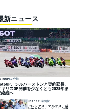
最新ニュース
OTOGP
52 分前
MotoGP、シルバーストンと契約延長。
イギリスGP開催を少なくとも2028年ま
で継続へ
MOTOGP
1 時間前
アレックス・マルケス、後