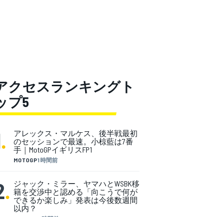
アクセスランキングト
ップ5
1
.
アレックス・マルケス、後半戦最初
のセッションで最速。小椋藍は7番
手｜MotoGPイギリスFP1
MOTOGP
1 時間前
2
.
ジャック・ミラー、ヤマハとWSBK移
籍を交渉中と認める「向こうで何が
できるか楽しみ」発表は今後数週間
以内？