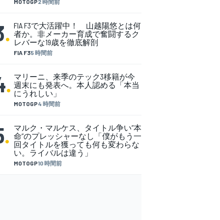
MOTOGP
2 時間前
3
.
FIA F3で大活躍中！ 山越陽悠とは何
者か。非メーカー育成で奮闘するク
レバーな19歳を徹底解剖
FIA F3
5 時間前
4
.
マリーニ、来季のテック3移籍が今
週末にも発表へ。本人認める「本当
にうれしい」
MOTOGP
4 時間前
5
.
マルク・マルケス、タイトル争い”本
命”のプレッシャーなし「僕がもう一
回タイトルを獲っても何も変わらな
い。ライバルは違う」
MOTOGP
10 時間前