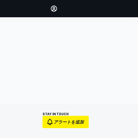
Make your voice heard with
article commenting.
サインイン
エディション
日本
STAY IN TOUCH
アラートを追加