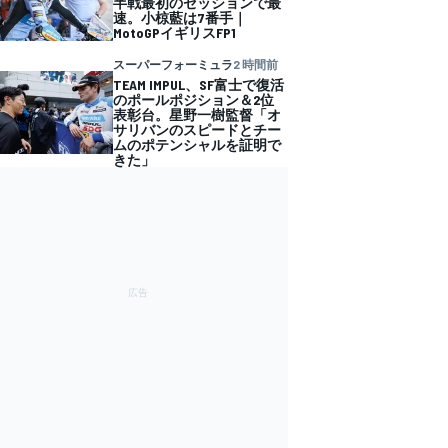
半戦最初のセッションで最
速。小椋藍は7番手｜
MotoGPイギリスFP1
スーパーフォーミュラ
2 時間前
TEAM IMPUL、SF富士で復活
のポールポジション＆2位
表彰台。星野一樹監督「オ
サリバンのスピードとチー
ムのポテンシャルを証明で
きた」