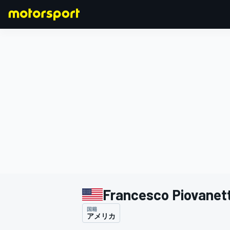
F1
MOTOGP
Francesco Piovanett
国籍
アメリカ