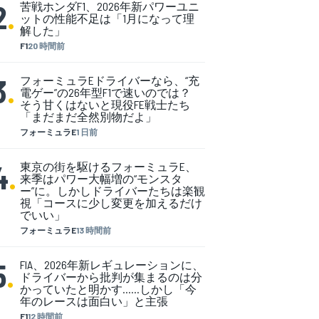
2
.
苦戦ホンダF1、2026年新パワーユニ
ットの性能不足は「1月になって理
解した」
F1
20 時間前
3
.
フォーミュラEドライバーなら、“充
電ゲー”の26年型F1で速いのでは？
そう甘くはないと現役FE戦士たち
「まだまだ全然別物だよ」
フォーミュラE
1 日前
4
.
東京の街を駆けるフォーミュラE、
来季はパワー大幅増の“モンスタ
ー”に。しかしドライバーたちは楽観
視「コースに少し変更を加えるだけ
でいい」
フォーミュラE
13 時間前
5
.
FIA、2026年新レギュレーションに、
ドライバーから批判が集まるのは分
かっていたと明かす……しかし「今
年のレースは面白い」と主張
F1
12 時間前