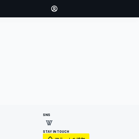
Make your voice heard with
article commenting.
サインイン
エディション
日本
SNS
STAY IN TOUCH