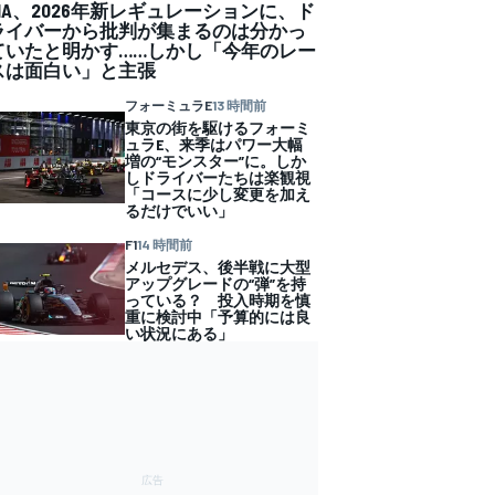
FIA、2026年新レギュレーションに、ド
ライバーから批判が集まるのは分かっ
ていたと明かす……しかし「今年のレー
スは面白い」と主張
フォーミュラE
13 時間前
東京の街を駆けるフォーミ
ュラE、来季はパワー大幅
増の“モンスター”に。しか
しドライバーたちは楽観視
「コースに少し変更を加え
るだけでいい」
F1
14 時間前
メルセデス、後半戦に大型
アップグレードの“弾”を持
っている？ 投入時期を慎
重に検討中「予算的には良
い状況にある」