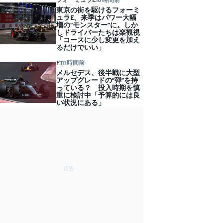
東京の街を駆けるフォーミ
ュラE、来季はパワー大幅
増の“モンスター”に。しか
しドライバーたちは楽観視
「コースに少し変更を加え
るだけでいい」
F1
11 時間前
メルセデス、後半戦に大型
アップグレードの“弾”を持
っている？ 投入時期を慎
重に検討中「予算的には良
い状況にある」