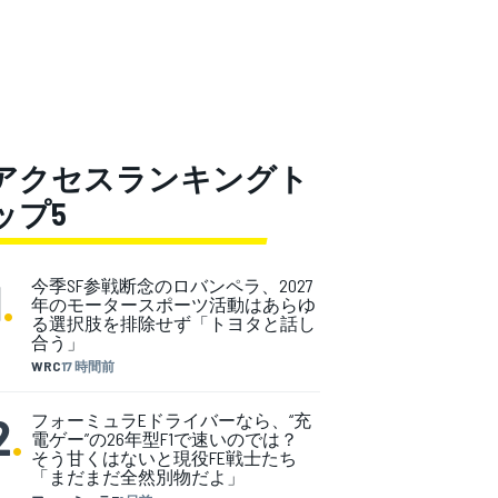
アクセスランキングト
ップ5
1
.
今季SF参戦断念のロバンペラ、2027
年のモータースポーツ活動はあらゆ
る選択肢を排除せず「トヨタと話し
合う」
WRC
17 時間前
2
.
フォーミュラEドライバーなら、“充
電ゲー”の26年型F1で速いのでは？
そう甘くはないと現役FE戦士たち
「まだまだ全然別物だよ」