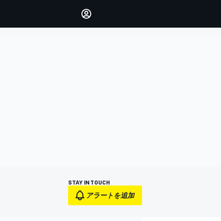
Make your voice heard with
article commenting.
サインイン
エディション
日本
STAY IN TOUCH
アラートを追加