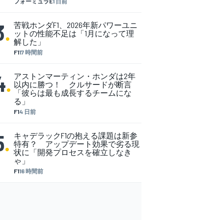
フォーミュラE
1 日前
3
.
苦戦ホンダF1、2026年新パワーユニ
ットの性能不足は「1月になって理
解した」
F1
17 時間前
4
.
アストンマーティン・ホンダは2年
以内に勝つ！ クルサードが断言
「彼らは最も成長するチームにな
る」
F1
4 日前
5
.
キャデラックF1の抱える課題は新参
特有？ アップデート効果で劣る現
状に「開発プロセスを確立しなき
ゃ」
F1
16 時間前