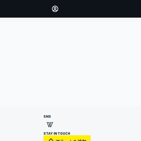
Make your voice heard with
article commenting.
サインイン
エディション
日本
SNS
STAY IN TOUCH