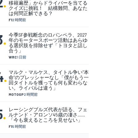
2
.
移籍遍歴」からドライバーを当てる
クイズに挑戦！ 結構難問、あなた
は何問正解できる？
F1
2 時間前
3
.
今季SF参戦断念のロバンペラ、2027
年のモータースポーツ活動はあらゆ
る選択肢を排除せず「トヨタと話し
合う」
WRC
1 日前
4
.
マルク・マルケス、タイトル争い”本
命”のプレッシャーなし「僕がもう一
回タイトルを獲っても何も変わらな
い。ライバルは違う」
MOTOGP
2 時間前
5
.
レーシングブルズ代表が語る、フェ
ルナンド・アロンソ45歳の凄さ……
「今も衰えるところを見せない」
F1
5 時間前