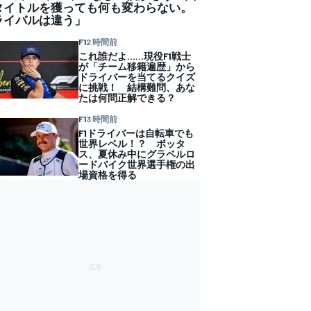
タイトルを獲っても何も変わらない。
ライバルは違う」
F1
2 時間前
これ誰だよ……現役F1戦士
が「チーム移籍遍歴」から
ドライバーを当てるクイズ
に挑戦！ 結構難問、あな
たは何問正解できる？
F1
3 時間前
F1ドライバーは自転車でも
世界レベル！？ ボッタ
ス、夏休み中にグラベルロ
ードバイク世界選手権の出
場資格を得る