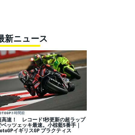
最新ニュース
OTOGP
3 時間前
超高速！ レコード1秒更新の超ラップ
でベッツェッキ最速。小椋藍5番手｜
MotoGPイギリスGP プラクティス