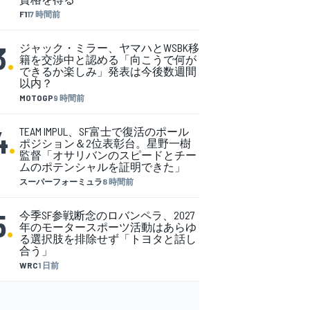
F1
17 時間前
3
.
ジャック・ミラー、ヤマハとWSBK移
籍を交渉中と認める「向こうで何が
できるか楽しみ」発表は今後数週間
以内？
MOTOGP
9 時間前
4
.
TEAM IMPUL、SF富士で復活のポール
ポジション＆2位表彰台。星野一樹
監督「オサリバンのスピードとチー
ムのポテンシャルを証明できた」
スーパーフォーミュラ
8 時間前
5
.
今季SF参戦断念のロバンペラ、2027
年のモータースポーツ活動はあらゆ
る選択肢を排除せず「トヨタと話し
合う」
WRC
1 日前