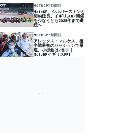
MOTOGP
7 時間前
MotoGP、シルバーストンと
契約延長。イギリスGP開催
を少なくとも2028年まで継
続へ
MOTOGP
7 時間前
アレックス・マルケス、後
半戦最初のセッションで最
速。小椋藍は7番手｜
MotoGPイギリスFP1