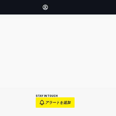
Make your voice heard with
article commenting.
サインイン
エディション
日本
STAY IN TOUCH
アラートを追加