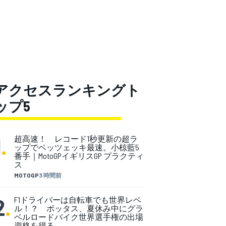
アクセスランキングト
ップ5
1
.
超高速！ レコード1秒更新の超ラ
ップでベッツェッキ最速。小椋藍5
番手｜MotoGPイギリスGP プラクティ
ス
MOTOGP
3 時間前
2
.
F1ドライバーは自転車でも世界レベ
ル！？ ボッタス、夏休み中にグラ
ベルロードバイク世界選手権の出場
資格を得る