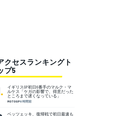
アクセスランキングト
ップ5
1
.
イギリスGP初日6番手のマルク・マ
ルケス「ケガの影響で、得意だった
ところまで遅くなっている」
MOTOGP
6 時間前
ベッツェッキ、復帰戦で初日最速も