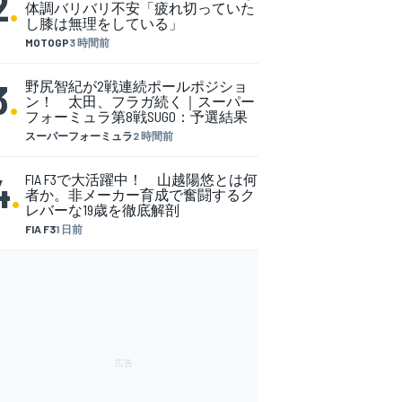
2
.
体調バリバリ不安「疲れ切っていた
し膝は無理をしている」
MOTOGP
3 時間前
3
.
野尻智紀が2戦連続ポールポジショ
ン！ 太田、フラガ続く｜スーパー
フォーミュラ第8戦SUGO：予選結果
スーパーフォーミュラ
2 時間前
4
.
FIA F3で大活躍中！ 山越陽悠とは何
者か。非メーカー育成で奮闘するク
レバーな19歳を徹底解剖
FIA F3
1 日前