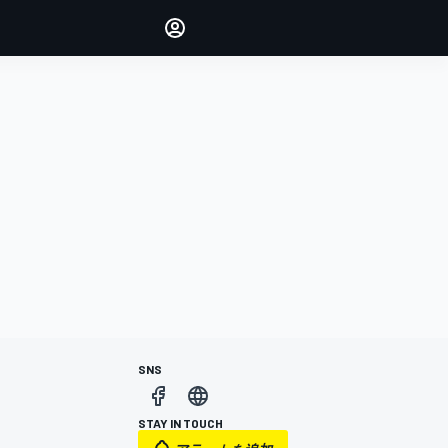
Make your voice heard with
article commenting.
サインイン
エディション
日本
SNS
STAY IN TOUCH