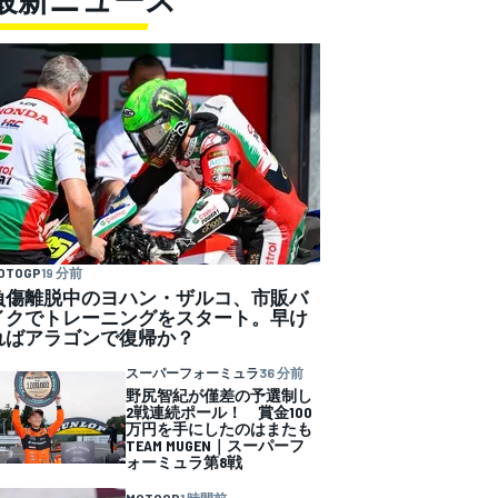
OTOGP
19 分前
負傷離脱中のヨハン・ザルコ、市販バ
イクでトレーニングをスタート。早け
ればアラゴンで復帰か？
スーパーフォーミュラ
36 分前
野尻智紀が僅差の予選制し
2戦連続ポール！ 賞金100
万円を手にしたのはまたも
TEAM MUGEN｜スーパーフ
ォーミュラ第8戦
MOTOGP
1 時間前