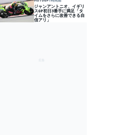
ジャンアントニオ、イギリ
スGP初日3番手に満足「タ
イムをさらに改善できる自
信アリ」