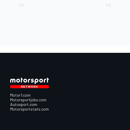
Motor1.com
Motorsportjobs.com
Autosport.com
Motorsportstats.com