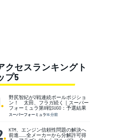
アクセスランキングト
ップ5
1
.
野尻智紀が2戦連続ポールポジショ
ン！ 太田、フラガ続く｜スーパー
フォーミュラ第8戦SUGO：予選結果
スーパーフォーミュラ
15 分前
2
.
KTM、エンジン信頼性問題の解決へ
前進……全メーカーから分解許可得