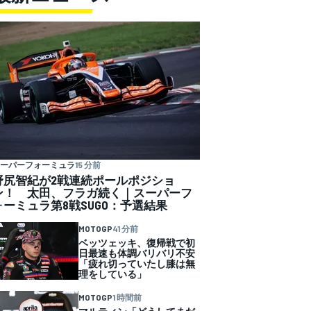
ーパーフォーミュラ
15 分前
野尻智紀が2戦連続ポールポジショ
ン！ 太田、フラガ続く｜スーパーフ
ォーミュラ第8戦SUGO：予選結果
MOTOGP
41 分前
ベッツェッキ、復帰戦で初
日最速も体調バリバリ不安
「疲れ切っていたし膝は無
理をしている」
MOTOGP
1 時間前