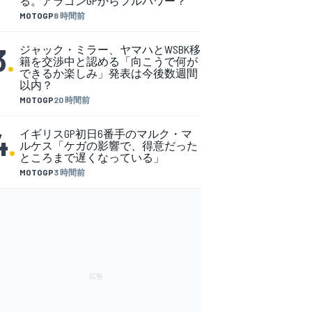
る。アラゴンGPからフルパワー？
MOTOGP
8 時間前
3
.
ジャック・ミラー、ヤマハとWSBK移
籍を交渉中と認める「向こうで何が
できるか楽しみ」発表は今後数週間
以内？
MOTOGP
20 時間前
4
.
イギリスGP初日6番手のマルク・マ
ルケス「ケガの影響で、得意だった
ところまで遅くなっている」
MOTOGP
3 時間前