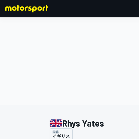
F1
MOTOGP
Rhys Yates
国籍
イギリス