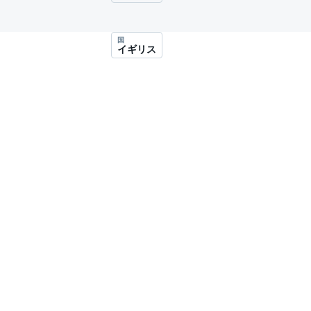
スーパーフォーミュラ
国
イギリス
スーパーGT