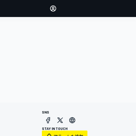
Make your voice heard with
article commenting.
サインイン
エディション
日本
SNS
STAY IN TOUCH