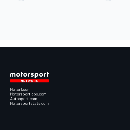
Motor1.com
Motorsportjobs.com
Autosport.com
Motorsportstats.com