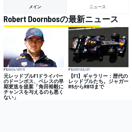
メイン
ニュース
Robert Doornbosの最新ニュース
F1
2017/02/27
F1
2024/07/11
【F1】ギャラリー：歴代の
元レッドブルF1ドライバー
レッドブルたち。ジャガー
のドーンボス、ペレスの早
R5からRB13まで
期更迭を提案「角田裕毅に
チャンスを与えるのも悪く
ない」