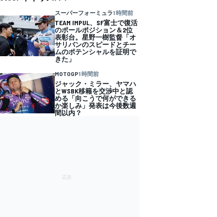
スーパーフォーミュラ
1 時間前
TEAM IMPUL、SF富士で復活
のポールポジション＆2位
表彰台。星野一樹監督「オ
サリバンのスピードとチー
ムのポテンシャルを証明で
きた」
MOTOGP
1 時間前
ジャック・ミラー、ヤマハ
とWSBK移籍を交渉中と認
める「向こうで何ができる
か楽しみ」発表は今後数週
間以内？