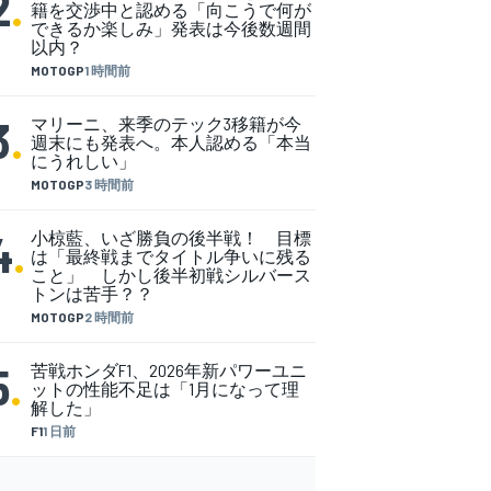
2
.
籍を交渉中と認める「向こうで何が
できるか楽しみ」発表は今後数週間
以内？
MOTOGP
1 時間前
3
.
マリーニ、来季のテック3移籍が今
週末にも発表へ。本人認める「本当
にうれしい」
MOTOGP
3 時間前
4
.
小椋藍、いざ勝負の後半戦！ 目標
は「最終戦までタイトル争いに残る
こと」 しかし後半初戦シルバース
トンは苦手？？
MOTOGP
2 時間前
5
.
苦戦ホンダF1、2026年新パワーユニ
ットの性能不足は「1月になって理
解した」
F1
1 日前