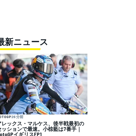
最新ニュース
OTOGP
26 分前
アレックス・マルケス、後半戦最初の
セッションで最速。小椋藍は7番手｜
otoGPイギリスFP1