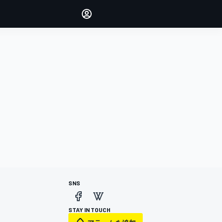
Make your voice heard with
article commenting.
サインイン
エディション
日本
SNS
STAY IN TOUCH