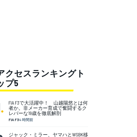
アクセスランキングト
ップ5
1
.
FIA F3で大活躍中！ 山越陽悠とは何
者か。非メーカー育成で奮闘するク
レバーな19歳を徹底解剖
FIA F3
4 時間前
ジャック・ミラー、ヤマハとWSBK移