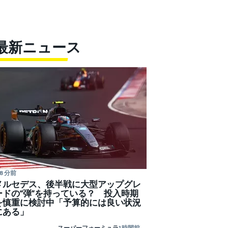
最新ニュース
8 分前
メルセデス、後半戦に大型アップグレ
ードの“弾”を持っている？ 投入時期
を慎重に検討中「予算的には良い状況
にある」
スーパーフォーミュラ
1 時間前