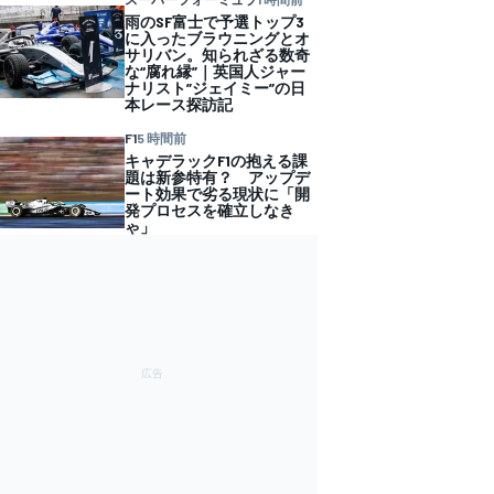
雨のSF富士で予選トップ3
に入ったブラウニングとオ
サリバン。知られざる数奇
な“腐れ縁”｜英国人ジャー
ナリスト”ジェイミー”の日
本レース探訪記
F1
5 時間前
キャデラックF1の抱える課
題は新参特有？ アップデ
ート効果で劣る現状に「開
発プロセスを確立しなき
ゃ」