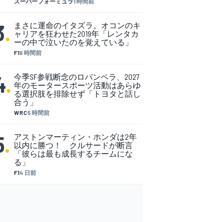
スーパーフォーミュラ
1 時間前
3
.
まさに運命のイタズラ。オコンのキ
ャリアを狂わせた2019年「レンタカ
ーの中で泣いたのを覚えている」
F1
9 時間前
4
.
今季SF参戦断念のロバンペラ、2027
年のモータースポーツ活動はあらゆ
る選択肢を排除せず「トヨタと話し
合う」
WRC
5 時間前
5
.
アストンマーティン・ホンダは2年
以内に勝つ！ クルサードが断言
「彼らは最も成長するチームにな
る」
F1
4 日前