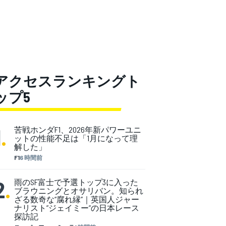
アクセスランキングト
ップ5
1
.
苦戦ホンダF1、2026年新パワーユニ
ットの性能不足は「1月になって理
解した」
F1
6 時間前
2
.
雨のSF富士で予選トップ3に入った
ブラウニングとオサリバン。知られ
ざる数奇な“腐れ縁”｜英国人ジャー
ナリスト”ジェイミー”の日本レース
探訪記