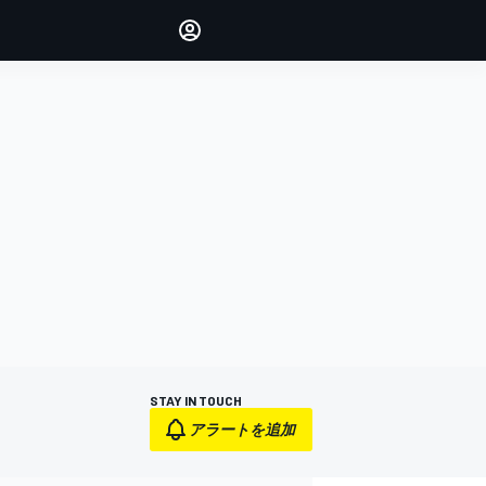
Make your voice heard with
article commenting.
サインイン
エディション
日本
STAY IN TOUCH
アラートを追加