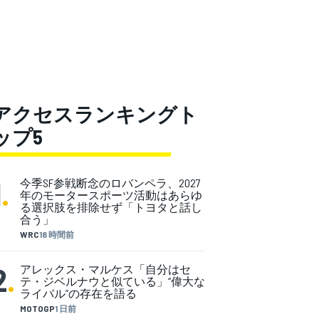
アクセスランキングト
ップ5
1
.
今季SF参戦断念のロバンペラ、2027
年のモータースポーツ活動はあらゆ
る選択肢を排除せず「トヨタと話し
合う」
WRC
18 時間前
2
.
アレックス・マルケス「自分はセ
テ・ジベルナウと似ている」“偉大な
ライバル”の存在を語る
MOTOGP
1 日前