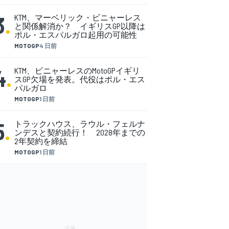
3
.
KTM、マーベリック・ビニャーレス
と関係解消か？ イギリスGP以降は
ポル・エスパルガロ起用の可能性
MOTOGP
4 日前
4
.
KTM、ビニャーレスのMotoGPイギリ
スGP欠場を発表。代役はポル・エス
パルガロ
MOTOGP
1 日前
5
.
トラックハウス、ラウル・フェルナ
ンデスと契約続行！ 2028年までの
2年契約を締結
MOTOGP
1 日前