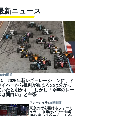
最新ニュース
10 時間前
FIA、2026年新レギュレーションに、ド
ライバーから批判が集まるのは分かっ
ていたと明かす……しかし「今年のレー
スは面白い」と主張
フォーミュラE
11 時間前
東京の街を駆けるフォーミ
ュラE、来季はパワー大幅
増の“モンスター”に。しか