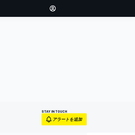
Make your voice heard with
article commenting.
サインイン
エディション
日本
STAY IN TOUCH
アラートを追加