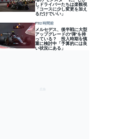
しドライバーたちは楽観視
「コースに少し変更を加え
るだけでいい」
F1
12 時間前
メルセデス、後半戦に大型
アップグレードの“弾”を持
っている？ 投入時期を慎
重に検討中「予算的には良
い状況にある」