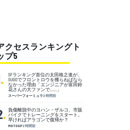
アクセスランキングト
ップ5
1
.
SFランキング首位の太田格之進が、
SUGOでフロントロウを獲らねばなら
なかった理由「エンジニアが富田鈴
花さんの大ファンで……」
スーパーフォーミュラ
2 時間前
2
.
負傷離脱中のヨハン・ザルコ、市販
バイクでトレーニングをスタート。
早ければアラゴンで復帰か？
MOTOGP
2 時間前