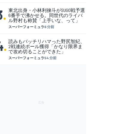
3
.
東北出身・小林利徠斗がSUGO戦予選
6番手で沸かせる。同世代のライバ
ル野村も称賛「上手いな、って」
スーパーフォーミュラ
6 分前
4
.
読みもバッチリハマった野尻智紀、
2戦連続ポール獲得「かなり限界ま
で攻め切ることができた」
スーパーフォーミュラ
54 分前