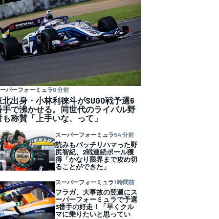
ーパーフォーミュラ
6 分前
東北出身・小林利徠斗がSUGO戦予選6
番手で沸かせる。同世代のライバル野
村も称賛「上手いな、って」
スーパーフォーミュラ
54 分前
読みもバッチリハマった野
尻智紀、2戦連続ポール獲
得「かなり限界まで攻め切
ることができた」
スーパーフォーミュラ
1 時間前
フラガ、大事故の翌週にス
ーパーフォーミュラで予選
3番手の好走！「早くクル
マに乗りたいと思ってい