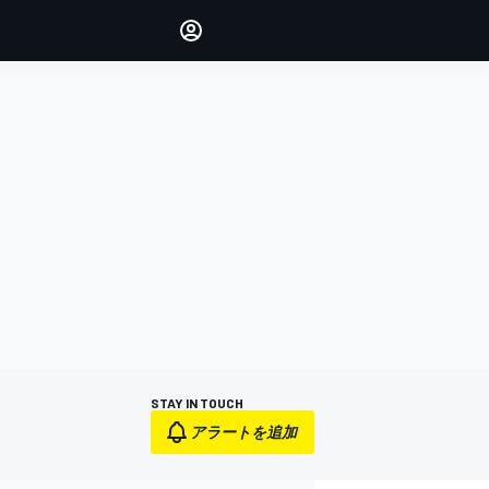
Make your voice heard with
article commenting.
サインイン
エディション
日本
STAY IN TOUCH
アラートを追加