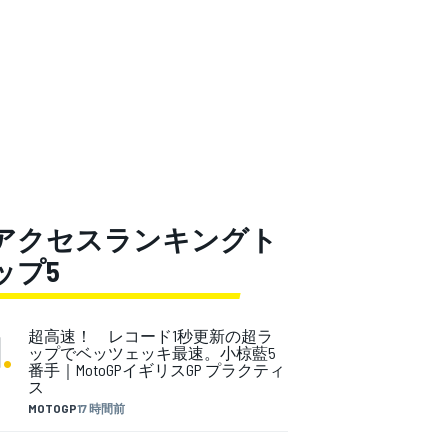
アクセスランキングト
ップ5
1
.
超高速！ レコード1秒更新の超ラ
ップでベッツェッキ最速。小椋藍5
番手｜MotoGPイギリスGP プラクティ
ス
MOTOGP
17 時間前