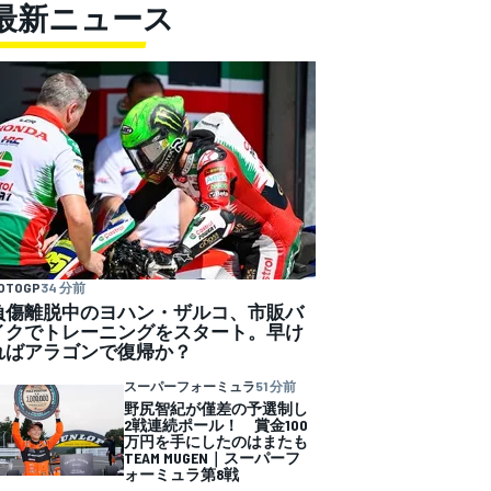
最新ニュース
OTOGP
34 分前
負傷離脱中のヨハン・ザルコ、市販バ
イクでトレーニングをスタート。早け
ればアラゴンで復帰か？
スーパーフォーミュラ
51 分前
野尻智紀が僅差の予選制し
2戦連続ポール！ 賞金100
万円を手にしたのはまたも
TEAM MUGEN｜スーパーフ
ォーミュラ第8戦