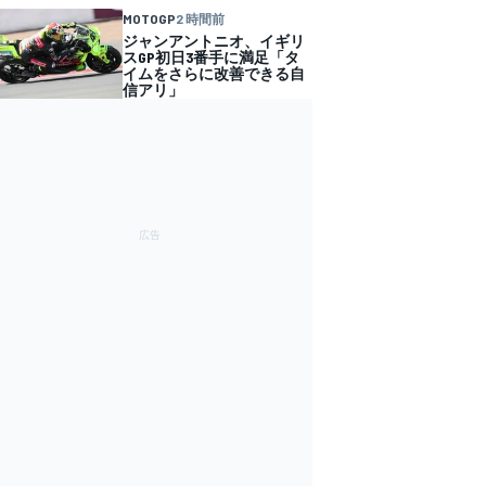
MOTOGP
2 時間前
ジャンアントニオ、イギリ
スGP初日3番手に満足「タ
イムをさらに改善できる自
信アリ」