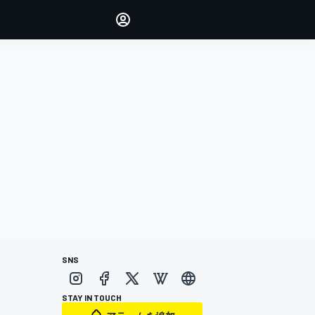
Make your voice heard with
article commenting.
サインイン
エディション
日本
SNS
STAY IN TOUCH