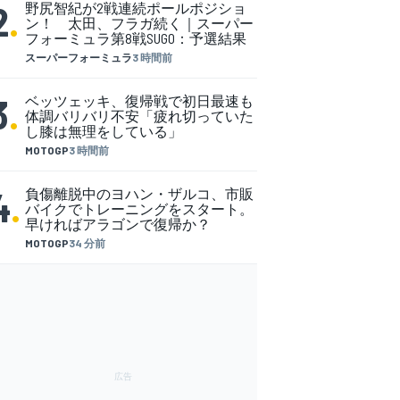
2
.
野尻智紀が2戦連続ポールポジショ
ン！ 太田、フラガ続く｜スーパー
フォーミュラ第8戦SUGO：予選結果
スーパーフォーミュラ
3 時間前
3
.
ベッツェッキ、復帰戦で初日最速も
体調バリバリ不安「疲れ切っていた
し膝は無理をしている」
MOTOGP
3 時間前
4
.
負傷離脱中のヨハン・ザルコ、市販
バイクでトレーニングをスタート。
早ければアラゴンで復帰か？
MOTOGP
34 分前