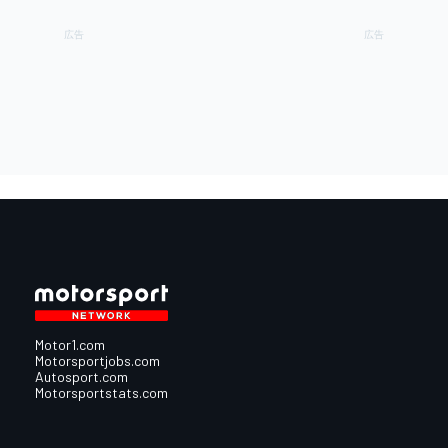
Motor1.com
Motorsportjobs.com
Autosport.com
Motorsportstats.com