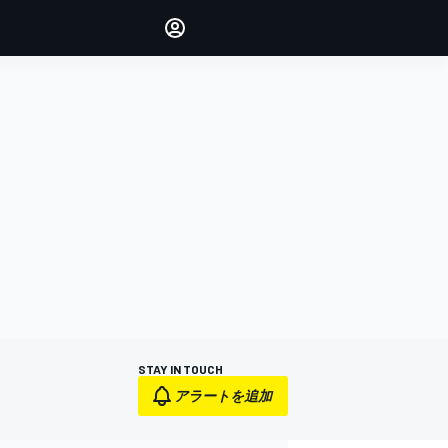
Make your voice heard with
article commenting.
サインイン
エディション
日本
STAY IN TOUCH
アラートを追加