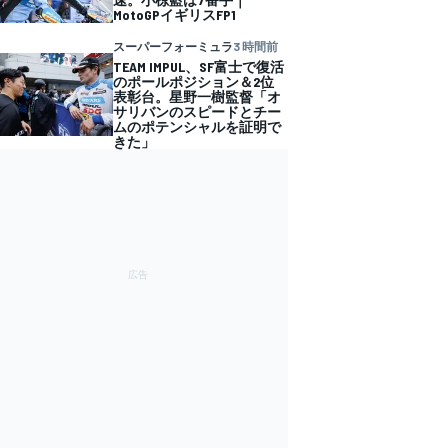
MotoGPイギリスFP1
スーパーフォーミュラ
3 時間前
TEAM IMPUL、SF富士で復活
のポールポジション＆2位
表彰台。星野一樹監督「オ
サリバンのスピードとチー
ムのポテンシャルを証明で
きた」