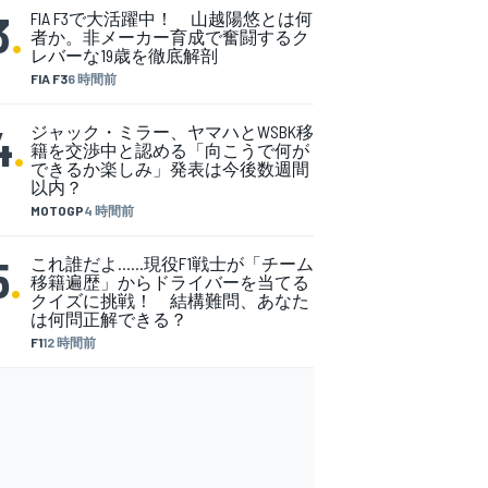
3
.
FIA F3で大活躍中！ 山越陽悠とは何
者か。非メーカー育成で奮闘するク
レバーな19歳を徹底解剖
FIA F3
6 時間前
4
.
ジャック・ミラー、ヤマハとWSBK移
籍を交渉中と認める「向こうで何が
できるか楽しみ」発表は今後数週間
以内？
MOTOGP
4 時間前
5
.
これ誰だよ……現役F1戦士が「チーム
移籍遍歴」からドライバーを当てる
クイズに挑戦！ 結構難問、あなた
は何問正解できる？
F1
12 時間前