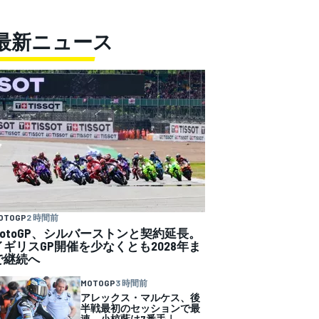
最新ニュース
OTOGP
2 時間前
MotoGP、シルバーストンと契約延長。
イギリスGP開催を少なくとも2028年ま
で継続へ
MOTOGP
3 時間前
アレックス・マルケス、後
半戦最初のセッションで最
速。小椋藍は7番手｜