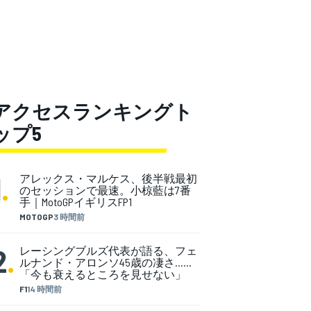
アクセスランキングト
ップ5
1
.
アレックス・マルケス、後半戦最初
のセッションで最速。小椋藍は7番
手｜MotoGPイギリスFP1
MOTOGP
3 時間前
2
.
レーシングブルズ代表が語る、フェ
ルナンド・アロンソ45歳の凄さ……
「今も衰えるところを見せない」
F1
14 時間前