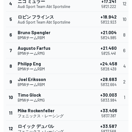
ニコ ミュラー
+17.241
4
12
Audi Sport Team Abt Sportsline
58'21.222
ロビン フラインス
+18.942
5
10
Audi Sport Team Abt Sportsline
58'22.923
Bruno Spengler
+21.004
6
8
BMWチームRBM
58'24.985
Augusto Farfus
+21.460
7
6
BMWチームRMG
58'25.441
Philipp Eng
+24.458
8
4
BMWチームRBM
58'28.439
Joel Eriksson
+28.683
9
2
BMWチームRBM
58'32.664
Timo Glock
+30.003
10
1
BMWチームRMG
58'33.984
Mike Rockenfeller
+33.406
11
フェニックス・レーシング
58'37.387
ロイック デュバル
+33.587
12
フェニックス・レーシング
58'37.568