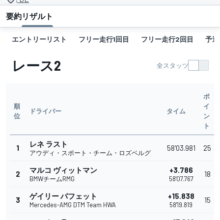
要約
リザルト
エントリーリスト
フリー走行1回目
フリー走行2回目
予選
レース2
全スタッツ
ポ
順
イ
ドライバー
タイム
位
ン
ト
レネ ラスト
1
58'03.981
25
アウディ・スポート・チーム・ロズベルグ
マルコ ヴィットマン
+3.786
2
18
BMWチームRMG
58'07.767
ゲイリー パフェット
+15.838
3
15
Mercedes-AMG DTM Team HWA
58'19.819