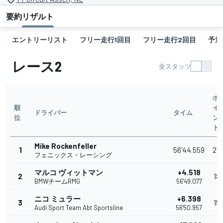
要約
リザルト
エントリーリスト
フリー走行1回目
フリー走行2回目
予選
レース2
全スタッツ
ポ
順
イ
ドライバー
タイム
位
ン
ト
Mike Rockenfeller
1
56'44.559
25
フェニックス・レーシング
マルコ ヴィットマン
+4.518
2
18
BMWチームRMG
56'49.077
ニコ ミュラー
+6.398
3
15
Audi Sport Team Abt Sportsline
56'50.957