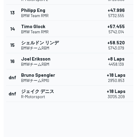
Philipp Eng
+47.996
13
BMW Team RMR
57'32.555
Timo Glock
+57.455
14
BMW Team RMR
57'42.014
シェルドン リンデ
+58.520
15
BMWチームRBM
57'43.079
Joel Eriksson
+8 Laps
16
BMWチームRBM
44'58.139
Bruno Spengler
+18 Laps
dnf
BMWチームRMG
29'50.853
ジェイク デニス
+18 Laps
dnf
R-Motorsport
30'05.209