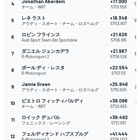
Jonathan Aberdein
+17.000
4
12
チーム・WRT
57'01.559
レネ ラスト
+19.348
5
10
アウディ・スポート・チーム・ロズベルグ
57'03.907
ロビン フラインス
+21.626
6
8
Audi Sport Team Abt Sportsline
57'06.185
ダニエル ジュンカデラ
+21.967
7
6
R-Motorsport 2
57'06.526
ポール ディ・レスタ
+22.554
8
4
R-Motorsport
57'07.113
Jamie Green
+25.946
9
2
アウディ・スポート・チーム・ロズベルグ
57'10.505
ピエトロ フィッティパルディ
+36.096
10
1
チーム・WRT
57'20.655
ロイック デュバル
+36.492
11
フェニックス・レーシング
57'21.051
フェルディナンド ハブスブルグ
+41.444
12
R-Motorsport 2
57'26.003