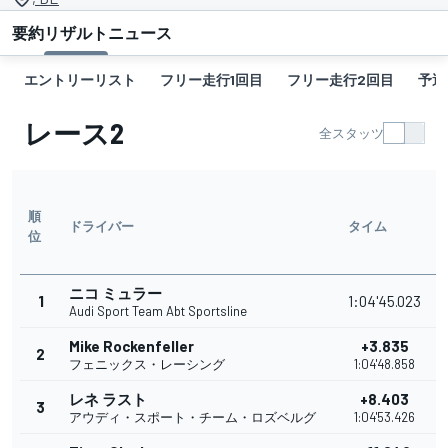
要約
リザルト
ニュース
エントリーリスト
フリー走行1回目
フリー走行2回目
予選
レース2
全スタッツ
順
ドライバー
タイム
位
ニコ ミュラー
1
1:04'45.023
2
Audi Sport Team Abt Sportsline
Mike Rockenfeller
+3.835
2
1
フェニックス・レーシング
1:04'48.858
レネ ラスト
+8.403
3
1
アウディ・スポート・チーム・ロズベルグ
1:04'53.426