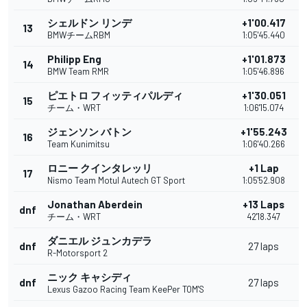
シェルドン リンデ
+1'00.417
13
BMWチームRBM
1:05'45.440
Philipp Eng
+1'01.873
14
BMW Team RMR
1:05'46.896
ピエトロ フィッティパルディ
+1'30.051
15
チーム・WRT
1:06'15.074
ジェンソン バトン
+1'55.243
16
Team Kunimitsu
1:06'40.266
ロニー クインタレッリ
+1 Lap
17
Nismo Team Motul Autech GT Sport
1:05'52.908
Jonathan Aberdein
+13 Laps
dnf
チーム・WRT
42'18.347
ダニエル ジュンカデラ
dnf
27 laps
R-Motorsport 2
ニック キャシディ
dnf
27 laps
Lexus Gazoo Racing Team KeePer TOM'S