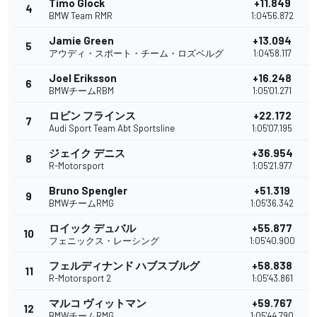
Timo Glock
+11.849
4
1
BMW Team RMR
1:04'56.872
Jamie Green
+13.094
5
1
アウディ・スポート・チーム・ロズベルグ
1:04'58.117
Joel Eriksson
+16.248
6
BMWチームRBM
1:05'01.271
ロビン フラインス
+22.172
7
Audi Sport Team Abt Sportsline
1:05'07.195
ジェイク デニス
+36.954
8
R-Motorsport
1:05'21.977
Bruno Spengler
+51.319
9
BMWチームRMG
1:05'36.342
ロイック デュバル
+55.877
10
1
フェニックス・レーシング
1:05'40.900
フェルディナンド ハブスブルグ
+58.838
11
R-Motorsport 2
1:05'43.861
マルコ ヴィットマン
+59.767
12
BMWチームRMG
1:05'44.790