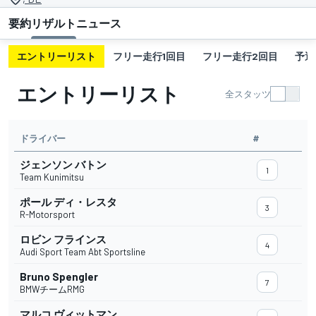
要約
リザルト
ニュース
エントリーリスト
フリー走行1回目
フリー走行2回目
予選
エントリーリスト
全スタッツ
ドライバー
#
ジェンソン バトン
1
Team Kunimitsu
ポール ディ・レスタ
3
R-Motorsport
ロビン フラインス
4
Audi Sport Team Abt Sportsline
Bruno Spengler
7
BMWチームRMG
マルコ ヴィットマン