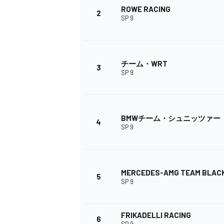
ROWE RACING
2
SP 9
WEC
チーム・WRT
3
SP 9
BMWチーム・シュニッツァー
4
SP 9
MERCEDES-AMG TEAM BLAC
5
SP 9
FRIKADELLI RACING
6