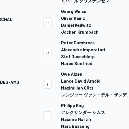
ミハエル クリステンセン
Georg Weiss
Oliver Kainz
SCHAU
22
Daniel Keilwitz
Jochen Krumbach
Peter Dumbreck
Alexandre Imperatori
33
Stef Dusseldorp
Marco Seefried
Uwe Alzen
Lance David Arnold
EDES-AMG
8
Maximilian Götz
レンジャー ヴァン・デル・ザンデ
Philipp Eng
アレクサンダー シムス
99
Maxime Martin
Marc Basseng