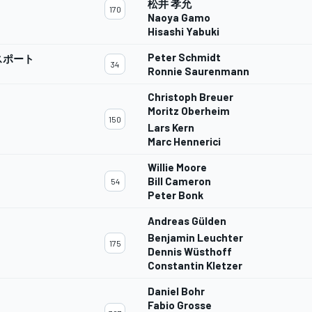
松井 孝允
170
Naoya Gamo
Hisashi Yabuki
Peter Schmidt
スポート
34
Ronnie Saurenmann
Christoph Breuer
Moritz Oberheim
150
Lars Kern
Marc Hennerici
Willie Moore
Bill Cameron
54
Peter Bonk
Andreas Gülden
Benjamin Leuchter
175
Dennis Wüsthoff
Constantin Kletzer
Daniel Bohr
Fabio Grosse