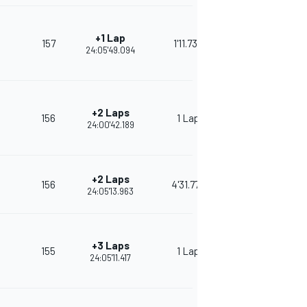
+1 Lap
157
1'11.733
24:05'49.094
+2 Laps
156
1 Lap
24:00'42.189
+2 Laps
156
4'31.774
24:05'13.963
+3 Laps
155
1 Lap
24:05'11.417