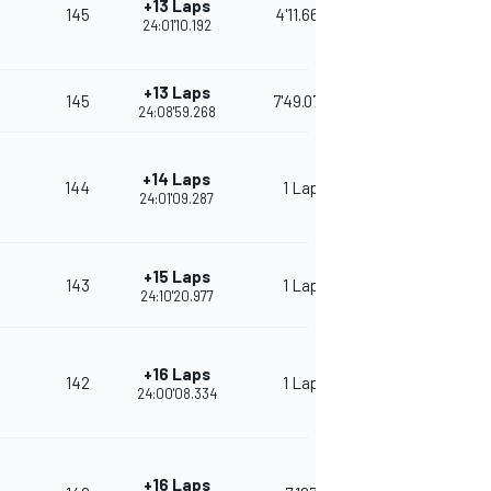
+13 Laps
145
4'11.667
24:01'10.192
+13 Laps
145
7'49.076
24:08'59.268
+14 Laps
144
1 Lap
24:01'09.287
+15 Laps
143
1 Lap
24:10'20.977
+16 Laps
142
1 Lap
24:00'08.334
+16 Laps