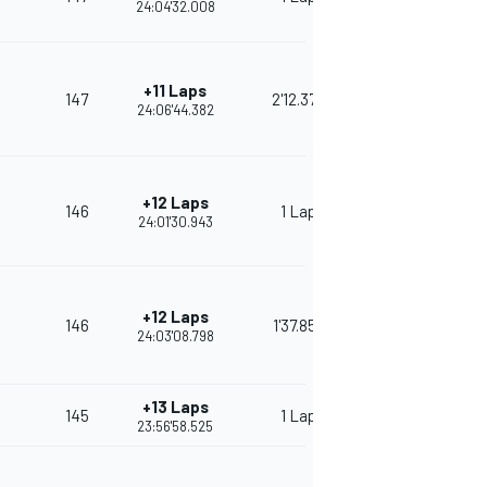
24:04'32.008
+11 Laps
147
2'12.374
24:06'44.382
+12 Laps
146
1 Lap
24:01'30.943
+12 Laps
146
1'37.855
24:03'08.798
+13 Laps
145
1 Lap
23:56'58.525