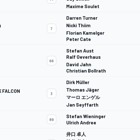
Maxime Soulet
Darren Turner
Nicki Thiim
D
7
Florian Kamelger
Peter Cate
Stefan Aust
Ralf Oeverhaus
66
David Jahn
Christian Bollrath
Dirk Müller
Thomas Jäger
K FALCON
3
マーロ エンゲル
Jan Seyffarth
Stefan Wieninger
89
Ulrich Andree
井口 卓人