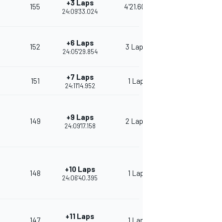
+3 Laps
155
4'21.607
24:09'33.024
+6 Laps
152
3 Laps
24:05'29.854
+7 Laps
151
1 Lap
24:11'14.952
+9 Laps
149
2 Laps
24:09'17.158
+10 Laps
148
1 Lap
24:06'40.395
+11 Laps
147
1 Lap