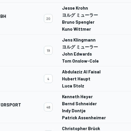
Jesse Krohn
ヨルグ ミューラー
MBH
20
Bruno Spengler
Kuno Wittmer
Jens Klingmann
ヨルグ ミューラー
19
John Edwards
Tom Onslow-Cole
Abdulaziz Al Faisal
Hubert Haupt
4
Luca Stolz
Kenneth Heyer
Bernd Schneider
OTORSPORT
48
Indy Dontje
Patrick Assenheimer
Christopher Brück