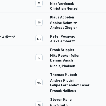
37
Nico Verdonck
Christian Menzel
Klaus Abbelen
30
Sabine Schmitz
Andreas Ziegler
Peter Posavac
ースポーツ
102
Alex Lambertz
Frank Stippler
Mike Rockenfeller
5
Dennis Busch
Nicolaj Madsen
Thomas Mutsch
Andrea Piccini
702
Felipe Fernandez Laser
Franck Mailleux
Steven Kane
Guy Smith
36