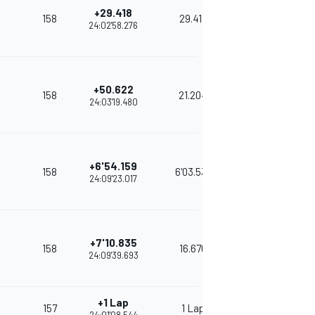
+29.418
158
29.418
24:02'58.276
+50.622
158
21.204
24:03'19.480
+6'54.159
158
6'03.537
24:09'23.017
+7'10.835
158
16.676
24:09'39.693
+1 Lap
157
1 Lap