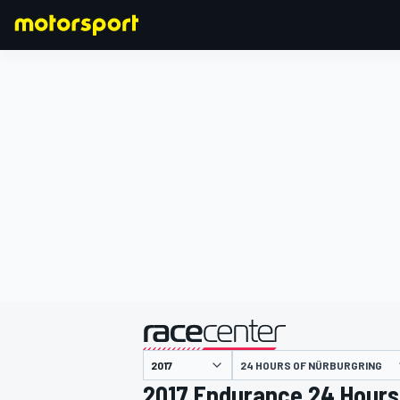
F1
MOTOGP
主催
24 HOURS OF NÜRBURGRING
2017 Endurance 24 Hours