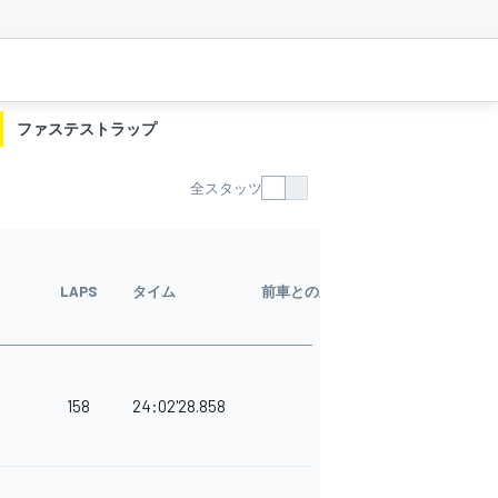
ファステストラップ
全スタッツ
ポ
イ
LAPS
タイム
前車との差
ン
ト
158
24:02'28.858