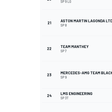
SP 9 LG
ASTON MARTIN LAGONDA LT
21
SP 8
TEAM MANTHEY
22
SP 7
MERCEDES-AMG TEAM BLAC
23
SP 9
LMS ENGINEERING
24
SP 3T