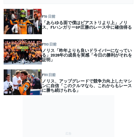
F1
9 日前
「あらゆる面で僕はピアストリより上」ノリ
ス、F1ハンガリーGP圧勝のレース中に確信得る
F1
10 日前
ノリス「昨年よりも良いドライバーになってい
る」2026年の成長を実感「今日の勝利がそれを
証明」
F1
11 日前
ノリス、アップグレードで競争力向上したマシ
ンに自信「このクルマなら、これからもレース
に勝ち続けられる」