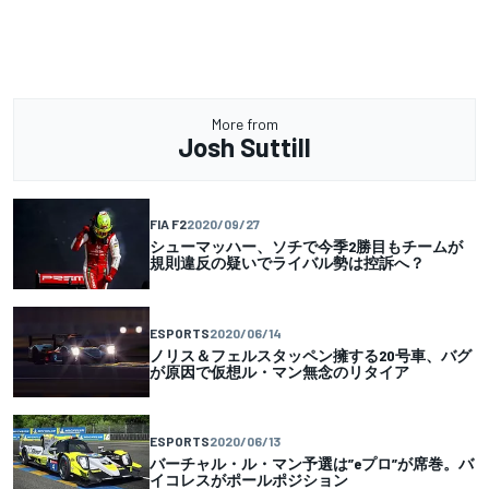
More from
Josh Suttill
FIA F2
2020/09/27
シューマッハー、ソチで今季2勝目もチームが
規則違反の疑いでライバル勢は控訴へ？
ESPORTS
2020/06/14
ノリス＆フェルスタッペン擁する20号車、バグ
が原因で仮想ル・マン無念のリタイア
ESPORTS
2020/06/13
バーチャル・ル・マン予選は”eプロ”が席巻。バ
イコレスがポールポジション