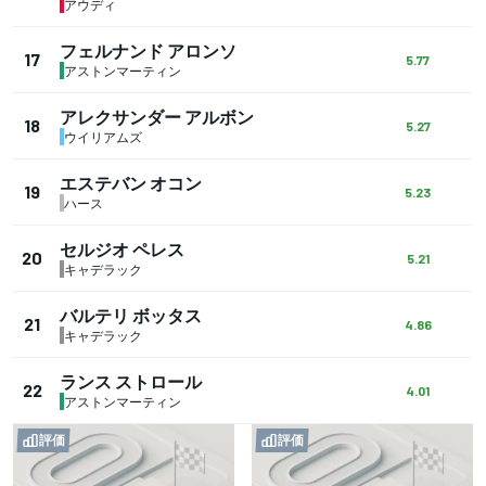
アウディ
フェルナンド アロンソ
17
5.77
アストンマーティン
アレクサンダー アルボン
18
5.27
ウイリアムズ
エステバン オコン
19
5.23
ハース
セルジオ ペレス
20
5.21
キャデラック
バルテリ ボッタス
21
4.86
キャデラック
ランス ストロール
22
4.01
アストンマーティン
評価
評価