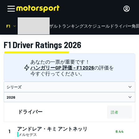
F1
HOME
ニュース
リザルト
ランキング
スケジュール
ドライバー
角田
F1 Driver Ratings 2026
あなたの一票が重要です！
ハンガリーGP 評価 - F1 2026
の評価を
今すぐ行ってください。
シリーズ
ドライバー
読者
アンドレア・キミ アントネッリ
1
8.44
メルセデス