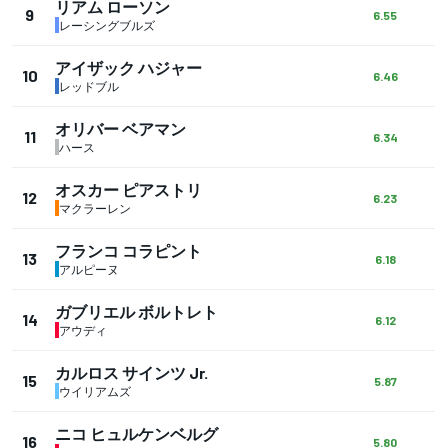
リアム ローソン
9
6.55
レーシングブルズ
アイザック ハジャー
10
6.46
レッドブル
オリバー ベアマン
11
6.34
ハース
オスカー ピアストリ
12
6.23
マクラーレン
フランコ コラピント
13
6.18
アルピーヌ
ガブリエル ボルトレト
14
6.12
アウディ
カルロス サインツ Jr.
15
5.87
ウイリアムズ
ニコ ヒュルケンベルグ
16
5.80