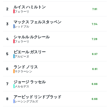
ルイス ハミルトン
2
7.81
フェラーリ
マックス フェルスタッペン
3
7.34
レッドブル
シャルル ルクレール
4
7.28
フェラーリ
ピエール ガスリー
5
6.97
アルピーヌ
ランド ノリス
6
6.81
マクラーレン
ジョージ ラッセル
7
6.66
メルセデス
アービッド リンドブラッド
8
6.66
レーシングブルズ