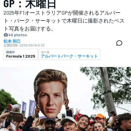
GP：木曜日
2025年F1オーストラリアGPが開催されるアルバー
ト・パーク・サーキットで木曜日に撮影されたベス
ト写真をお届けする。
40 photos
松本 和己
公開日時:
2025/03/14 0:32
開催年
コース
Formula 1 2025
アルバートパーク・サーキット