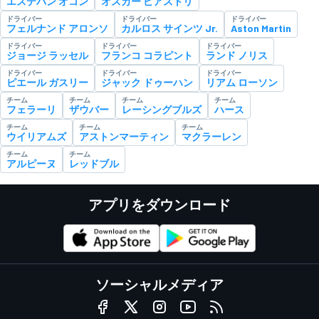
エステバン オコン
オスカー ピアストリ
ドライバー
ドライバー
ドライバー
フェルナンド アロンソ
カルロス サインツ Jr.
Aston Martin
ドライバー
ドライバー
ドライバー
ジョージ ラッセル
フランコ コラピント
ランド ノリス
ドライバー
ドライバー
ドライバー
ピエール ガスリー
ジャック ドゥーハン
リアム ローソン
チーム
チーム
チーム
チーム
フェラーリ
ザウバー
レーシングブルズ
ハース
チーム
チーム
チーム
ウイリアムズ
アストンマーティン
マクラーレン
チーム
チーム
アルピーヌ
レッドブル
アプリをダウンロード
ソーシャルメディア