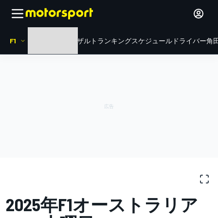
F1
HOME
ニュース
リザルト
ランキング
スケジュール
ドライバー
角田
写真ギャラリー
F1
オーストラリアGP
2025年F1オーストラリア