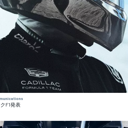
munications
クF1発表