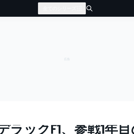
全てのシリーズ
リー
F1
Cadillac launch
デラックF1、参戦1年