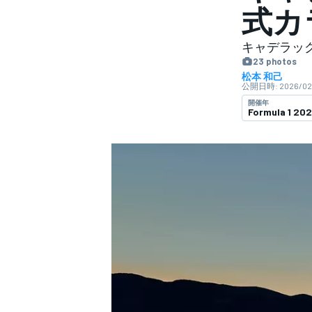
式カ
スーパーフォーミュラ
キャデラック
23 photos
松本 和己
公開日時:
2026/02
開催年
Formula 1 20
スーパーGT