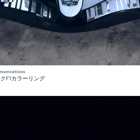
munications
クF1カラーリング