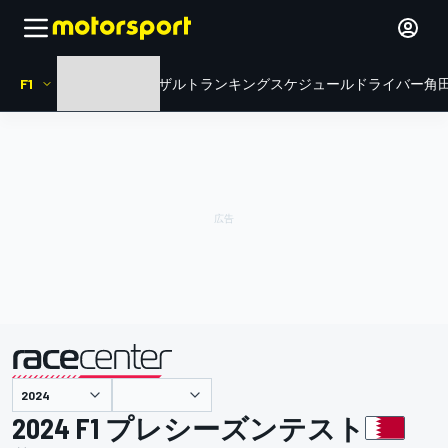
F1
HOME
ニュース
リザルト
ランキング
スケジュール
ドライバー
角田
主催
2024 F1 プレシーズンテスト