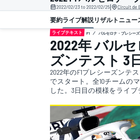
|
2022/02/23 to 2022/02/25
Circuit de
スーパーフォーミュラ
要約
ライブ解説
リザルト
ニュー
ライブテキスト
F1
バルセロナ・プレシーズ
2022年 バル
ズンテスト 3
2022年のF1プレシーズン
でスタート。全10チームの
スーパーGT
した。3日目の模様をライブ