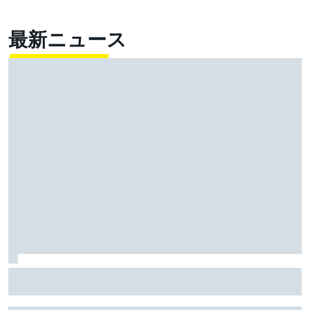
最新ニュース
2026年中は危ないままか？ ライドハイトデバイスが
再び問題起こす。ライダーは「自分のミス」と語るも
安全性に再びケチ