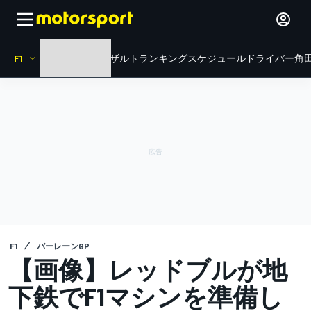
F1
HOME
ニュース
リザルト
ランキング
スケジュール
ドライバー
角田
F1
バーレーンGP
【画像】レッドブルが地
下鉄でF1マシンを準備し