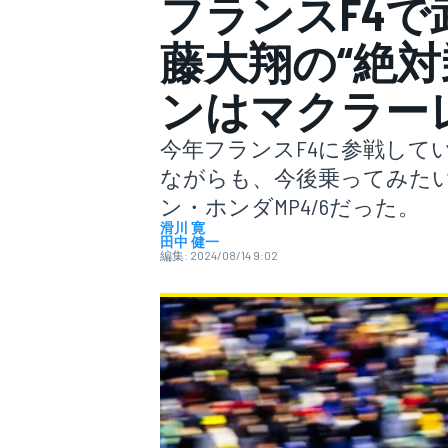
フランスF4で
藤大翔の“絶対
スーパーフォーミュラ
ンはマクラーレ
今年フランスF4に参戦して
ながらも、今後乗ってみたい1
ン・ホンダMP4/6だった。
滑川 寛
田中 健一
編集:
2024/08/14 9:02
スーパーGT