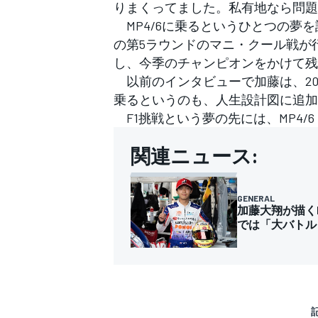
りまくってました。私有地なら問題
MP4/6に乗るというひとつの夢を語
の第5ラウンドのマニ・クール戦が
し、今季のチャンピオンをかけて残
以前のインタビューで加藤は、20歳
乗るというのも、人生設計図に追加
F1挑戦という夢の先には、MP4/
関連ニュース:
GENERAL
加藤大翔が描くF
では「大バトル