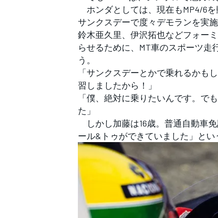
ホンダとしては、現在もMP4/6を
サンクスデーで度々デモランを実施
鈴木亜久里、伊沢拓也などフォーミ
らせるために、MT車のスポーツ走
う。
「サンクスデーとかで乗れるかもし
習しましたから！」
「僕、絶対に乗りたいんです。でも
た」
しかし加藤は16歳。普通自動車免
ール&トゥができていました」とい