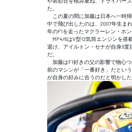
や表彰台を積み重ね、ドライバーズ
フォーミュラE
た。
この夏の間に加藤は日本へ一時帰国し、
中で飛び出したのは、2007年生まれ
年のF1を走ったマクラーレン・ホン
MP4/6はV型12気筒エンジンを
退け、アイルトン・セナが自身3度
だ。
加藤はF1好きの父の影響で物心つ
前のマシンが「一番好き」だという
が自身の好みに合うのだと明かした