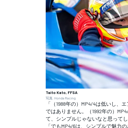
Taito Kato, FFSA
写真: Honda Racing
「（1988年の）MP4/4は低い
ではありません。（1992年の）M
て、シンプルじゃないなと思ってし
「でもMP4/6は、シンプルで魅力の
すべてのカテゴリー