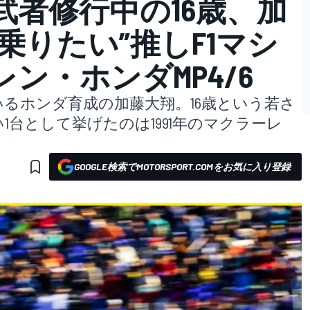
武者修行中の16歳、加
乗りたい”推しF1マシ
ン・ホンダMP4/6
いるホンダ育成の加藤大翔。16歳という若さ
台として挙げたのは1991年のマクラーレ
GOOGLE検索でMOTORSPORT.COMをお気に入り登録