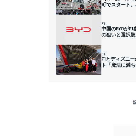
町でスタート。
F1
中国のBYDが
の狙いと選択肢
F1
F1とディズニ
ト「魔法に満ち