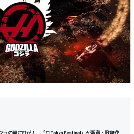
ラの前にF1が！ 『F1 Tokyo Festival』が新宿・歌舞伎