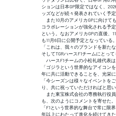
フォーミュラE
ションは日本GP限定ではなく、20
ッズなどが続々発表されていく予定
また10月のアメリカGPに向けて
コラボレーションが強化される予定
という。なおアメリカGPの直後、1
も11月6日に公開予定となっている
「これは、我々のブランドを新たな
そしてTGRハースF1チームにと
ハースF1チームの小松礼雄代表は
「ゴジラという世界的なアイコンを
年に共に活動できることを、光栄に
「今シーズンは様々なイベントをご
り、共に祝っていただければと思い
また東宝株式会社の専務執行役員兼
も、次のようにコメントを寄せた。
「F1という世界的な舞台で常に限界
年以上にわたって進化を続けてきた