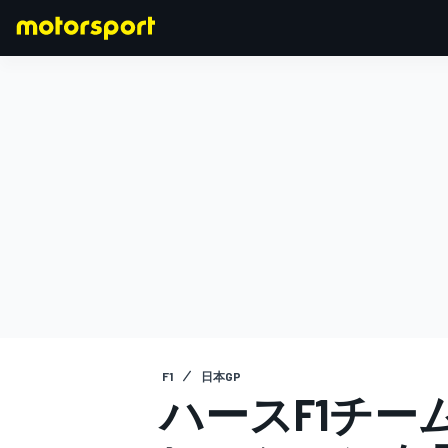
F1
MOTOGP
F1
日本GP
ハースF1チ