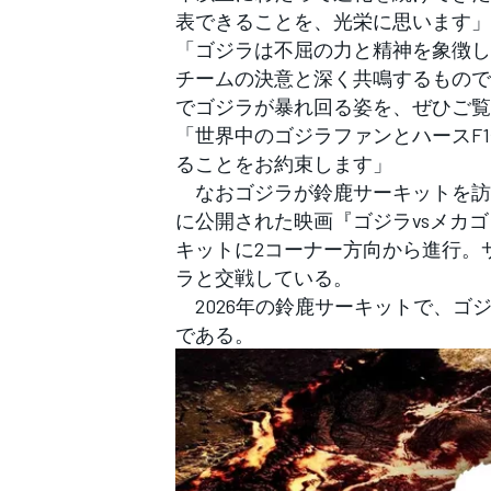
表できることを、光栄に思います」
「ゴジラは不屈の力と精神を象徴し
チームの決意と深く共鳴するもので
でゴジラが暴れ回る姿を、ぜひご覧
「世界中のゴジラファンとハースF
ることをお約束します」
なおゴジラが鈴鹿サーキットを訪れ
に公開された映画『ゴジラvsメカ
キットに2コーナー方向から進行。
ラと交戦している。
2026年の鈴鹿サーキットで、ゴ
である。
すべてのカテゴリー