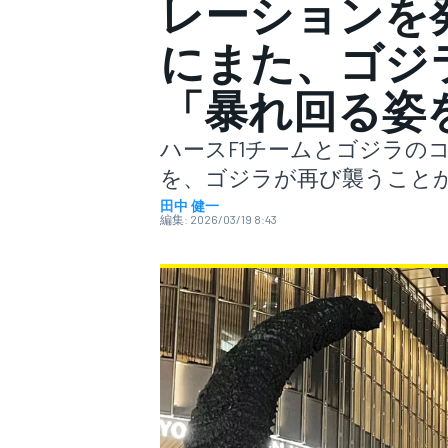
レーションを
にまた、ゴジ
スーパーフォーミュラ
「暴れ回る姿
ハースF1チームとゴジラの
を、ゴジラが再び襲うこと
田中 健一
編集:
2026/03/19 8:43
スーパーGT