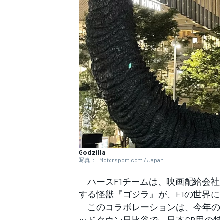
WEC
Godzilla
写真：: Motorsport.com / Japan
ハースF1チームは、映画配給会社
する怪獣『ゴジラ』が、F1の世界に
このコラボレーションは、今年のF
ッドタウン日比谷で、日本GP用の