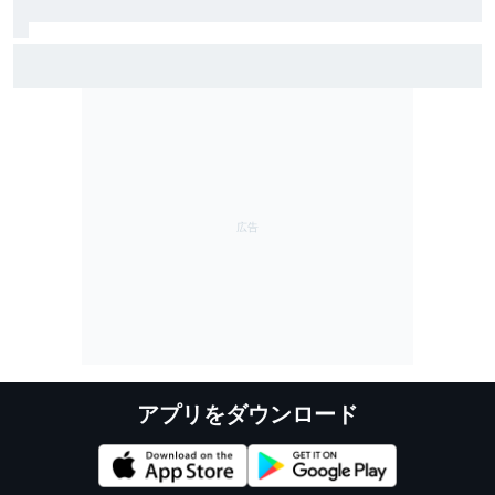
雨のSF富士で予選トップ3に入ったブラウニングとオサ
リバン。知られざる数奇な“腐れ縁”｜英国人ジャーナリ
スト”ジェイミー”の日本レース探訪記
アプリをダウンロード