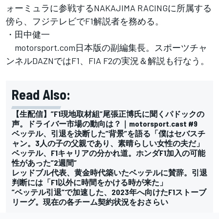
ォーミュラに参戦するNAKAJIMA RACINGに所属する
傍ら、フジテレビでF1解説者を務める。
・田中健一
motorsport.com日本版の副編集長。スポーツチャ
ンネルDAZNではF1、FIA F2の実況＆解説も行なう。
Read Also:
【生配信】”F1現地取材組”尾張正博氏に聞くパドックの
声。ドライバー市場の動向は？｜motorsport.cast #9
ベッテル、引退を決断した”背景”を語る「僕はセバスチ
ャン。3人の子の父親であり、素晴らしい女性の夫だ」
ベッテル、F1キャリアの分かれ道。ホンダF1加入の可能
性があった”2週間”
レッドブル代表、黄金時代築いたベッテルに賛辞。引退
判断には「F1以外に時間をかける時が来た」
”ベッテル引退”で加速した、2023年へ向けたF1ストーブ
リーグ。現在の各チーム契約状況をおさらい