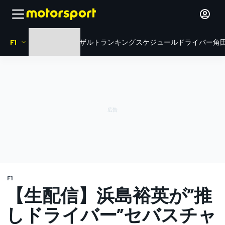
F1
HOME
ニュース
リザルト
ランキング
スケジュール
ドライバー
角田
F1
【生配信】浜島裕英が”推
しドライバー”セバスチャ