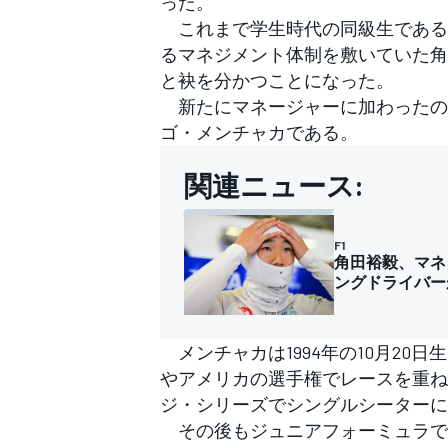
った。
フォーミュラE
これまで学生時代の同級生である
るマネジメント体制を敷いていた角
と袂を分かつことになった。
新たにマネージャーに加わったの
ゴ・メンチャカである。
関連ニュース:
F1
角田裕毅、マネ
ングドライバー
メンチャカは1994年の10月20日
やアメリカの選手権でレースを重ねた
ジ・シリーズでシングルシーターに
その後もジュニアフォーミュラでキャ