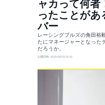
ャカって何者
ったことがあ
スーパーフォーミュラ
バー
レーシングブルズの角田裕
たにマネージャーとなった
だろうか。
公開日時:
2025/03/02 10:42
スーパーGT