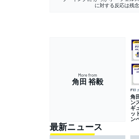
に対する反応は残
More from
角田 裕毅
F1
3
角
ン
ギ
ッ
ン
最新ニュース