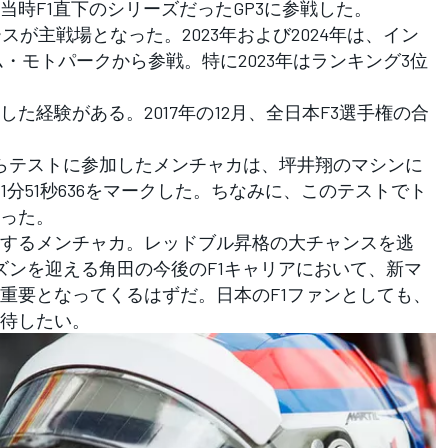
時F1直下のシリーズだったGP3に参戦した。
スが主戦場となった。2023年および2024年は、イン
・モトパークから参戦。特に2023年はランキング3位
経験がある。2017年の12月、全日本F3選手権の合
M'Sからテストに参加したメンチャカは、坪井翔のマシンに
分51秒636をマークした。ちなみに、このテストでト
だった。
するメンチャカ。レッドブル昇格の大チャンスを逃
ズンを迎える角田の今後のF1キャリアにおいて、新マ
重要となってくるはずだ。日本のF1ファンとしても、
待したい。