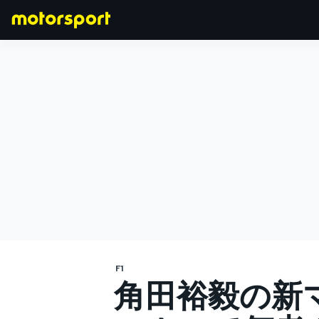
F1
MOTOGP
F1
角田裕毅の新