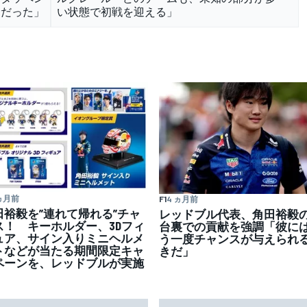
念だった」
い状態で初戦を迎える」
 ヵ月前
F1
4 ヵ月前
田裕毅を”連れて帰れる”チャ
レッドブル代表、角田裕毅
ス！ キーホルダー、3Dフィ
台裏での貢献を強調「彼に
ュア、サイン入りミニヘルメ
う一度チャンスが与えられ
トなどが当たる期間限定キャ
きだ」
ペーンを、レッドブルが実施