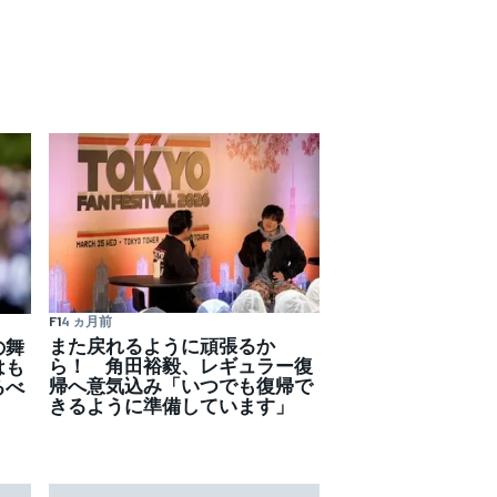
F1
4 ヵ月前
また戻れるように頑張るか
の舞
ら！ 角田裕毅、レギュラー復
はも
帰へ意気込み「いつでも復帰で
るべ
きるように準備しています」