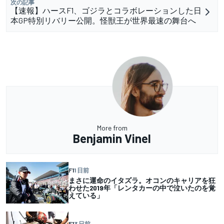
次の記事
【速報】ハースF1、ゴジラとコラボレーションした日
本GP特別リバリー公開。怪獣王が世界最速の舞台へ
More from
Benjamin Vinel
F1
1 日前
まさに運命のイタズラ。オコンのキャリアを狂
わせた2019年「レンタカーの中で泣いたのを覚
えている」
F1
3 日前