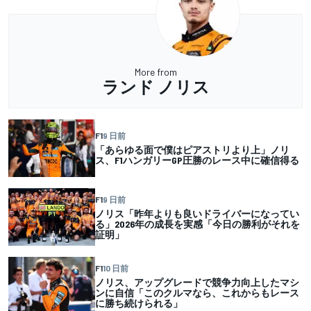
More from
ランド ノリス
F1
9 日前
「あらゆる面で僕はピアストリより上」ノリ
ス、F1ハンガリーGP圧勝のレース中に確信得る
F1
9 日前
ノリス「昨年よりも良いドライバーになってい
る」2026年の成長を実感「今日の勝利がそれを
証明」
F1
10 日前
ノリス、アップグレードで競争力向上したマシ
ンに自信「このクルマなら、これからもレース
に勝ち続けられる」