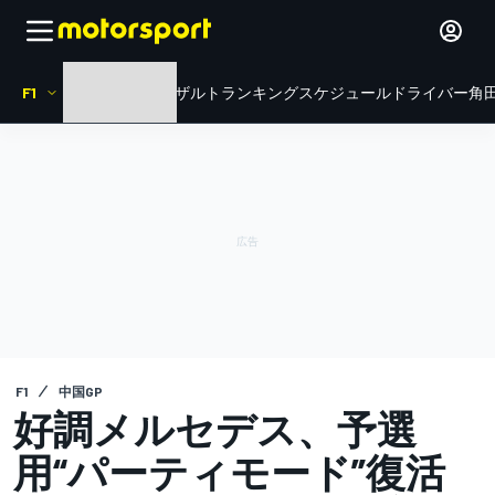
F1
HOME
ニュース
リザルト
ランキング
スケジュール
ドライバー
角田
F1
中国GP
好調メルセデス、予選
用“パーティモード”復活