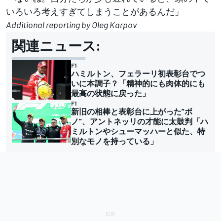
いろいろ考えすぎてしまうことがあるんだ」
Additional reporting by Oleg Karpov
関連ニュース:
F1
ハミルトン、フェラーリ初表彰台でつ
いに本調子？「精神的にも肉体的にも
最高の状態に戻った」
F1
新旧の相棒と表彰台に上がった”ボ
ノ”、アントネッリの才能に太鼓判「ハ
ミルトンやシューマッハーと似た、特
別なモノを持っている」