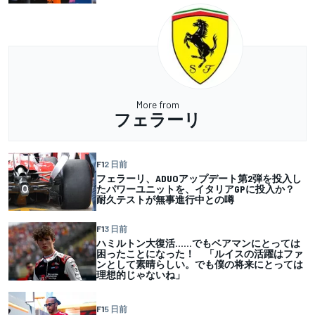
More from
フェラーリ
F1
2 日前
フェラーリ、ADUOアップデート第2弾を投入し
たパワーユニットを、イタリアGPに投入か？
耐久テストが無事進行中との噂
F1
3 日前
ハミルトン大復活……でもベアマンにとっては
困ったことになった！ 「ルイスの活躍はファ
ンとして素晴らしい。でも僕の将来にとっては
理想的じゃないね」
F1
5 日前