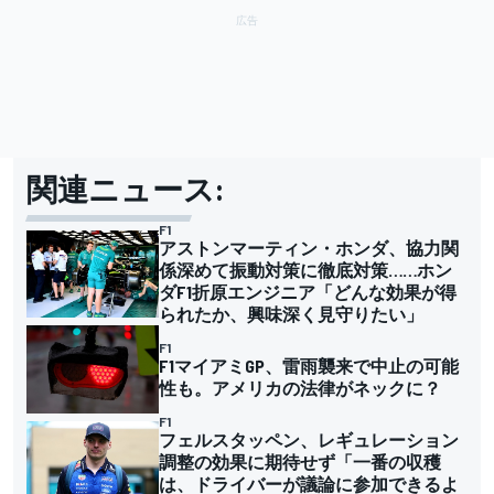
関連ニュース:
F1
アストンマーティン・ホンダ、協力関
係深めて振動対策に徹底対策……ホン
ダF1折原エンジニア「どんな効果が得
られたか、興味深く見守りたい」
F1
F1マイアミGP、雷雨襲来で中止の可能
性も。アメリカの法律がネックに？
F1
フェルスタッペン、レギュレーション
調整の効果に期待せず「一番の収穫
は、ドライバーが議論に参加できるよ