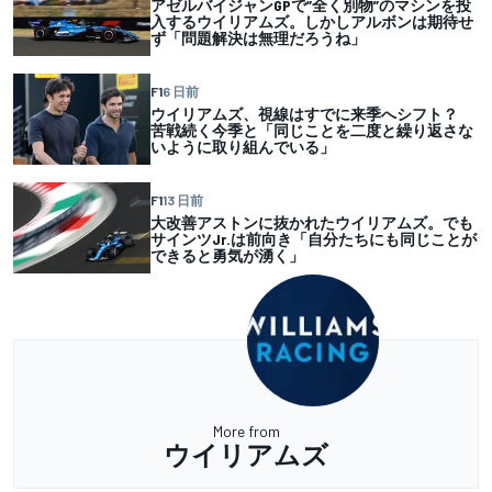
アゼルバイジャンGPで”全く別物”のマシンを投
入するウイリアムズ。しかしアルボンは期待せ
ず「問題解決は無理だろうね」
F1
6 日前
ウイリアムズ、視線はすでに来季へシフト？
苦戦続く今季と「同じことを二度と繰り返さな
いように取り組んでいる」
F1
13 日前
大改善アストンに抜かれたウイリアムズ。でも
サインツJr.は前向き「自分たちにも同じことが
できると勇気が湧く」
More from
ウイリアムズ