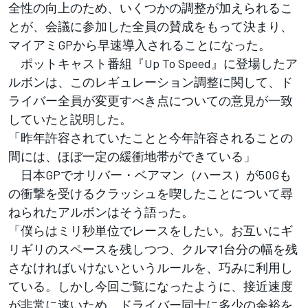
全性の向上のため、いくつかの調整が加えられるこ
とが、会議に参加した全員の賛成をもって決まり、
マイアミGPから早速導入されることになった。
ポットキャスト番組『Up To Speed』に登場したア
ルボンは、このレギュレーション調整に関して、ド
ライバー全員が変更すべき点についての意見が一致
していたと説明した。
「昨年許容されていたことと今年許容されることの
間には、ほぼ一定の緩衝地帯ができている」
日本GPでオリバー・ベアマン（ハース）が50Gも
の衝撃を受けるクラッシュを喫したことについて尋
ねられたアルボンはそう語った。
「僕らはミリ秒単位でレースをしたい。お互いにギ
リギリのスペースを残しつつ、クルマ1台分の幅を残
さなければいけないというルールを、巧みに利用し
ている。しかし今回ご覧になったように、接近速度
が非常に速いため、ドライバー同士に多少の余裕を