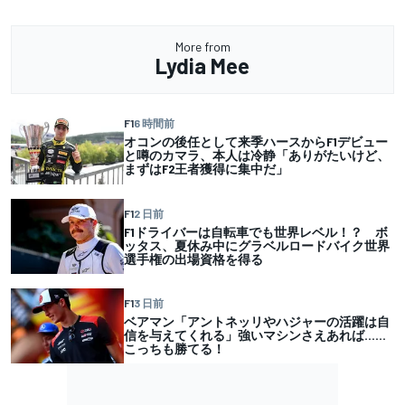
More from
Lydia Mee
F1
6 時間前
オコンの後任として来季ハースからF1デビュー
と噂のカマラ、本人は冷静「ありがたいけど、
まずはF2王者獲得に集中だ」
F1
2 日前
F1ドライバーは自転車でも世界レベル！？ ボ
ッタス、夏休み中にグラベルロードバイク世界
選手権の出場資格を得る
F1
3 日前
ベアマン「アントネッリやハジャーの活躍は自
信を与えてくれる」強いマシンさえあれば……
こっちも勝てる！