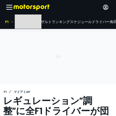
F1
HOME
ニュース
リザルト
ランキング
スケジュール
ドライバー
角田
F1
マイアミGP
レギュレーション”調
整”に全F1ドライバーが団