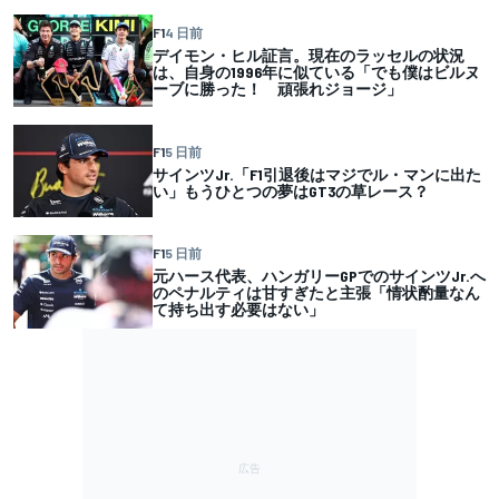
F1
4 日前
デイモン・ヒル証言。現在のラッセルの状況
は、自身の1996年に似ている「でも僕はビルヌ
ーブに勝った！ 頑張れジョージ」
F1
5 日前
サインツJr.「F1引退後はマジでル・マンに出た
い」もうひとつの夢はGT3の草レース？
F1
5 日前
元ハース代表、ハンガリーGPでのサインツJr.へ
のペナルティは甘すぎたと主張「情状酌量なん
て持ち出す必要はない」