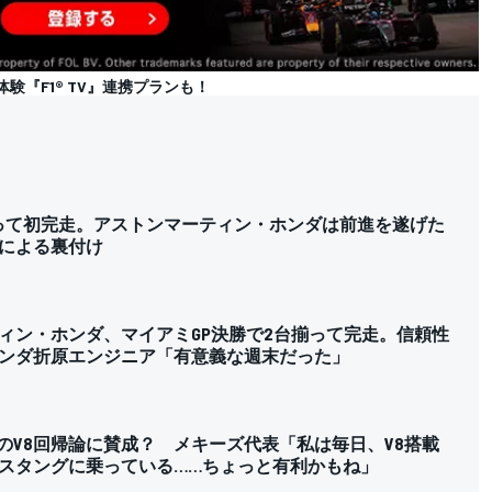
の体験『F1® TV』連携プランも！
揃って初完走。アストンマーティン・ホンダは前進を遂げた
による裏付け
ィン・ホンダ、マイアミGP決勝で2台揃って完走。信頼性
ンダ折原エンジニア「有意義な週末だった」
1のV8回帰論に賛成？ メキーズ代表「私は毎日、V8搭載
スタングに乗っている……ちょっと有利かもね」