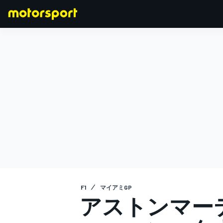
F1
MOTOGP
F1
マイアミGP
アストンマー