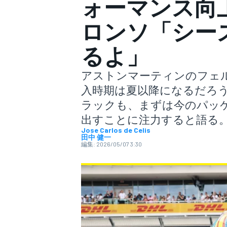
ォーマンス向
ロンソ「シー
スーパーフォーミュラ
るよ」
アストンマーティンのフェ
入時期は夏以降になるだろ
ラックも、まずは今のパッ
出すことに注力すると語る
Jose Carlos de Celis
スーパーGT
田中 健一
編集:
2026/05/07 3:30