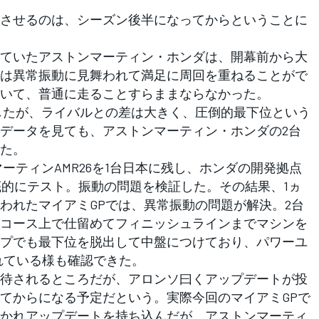
させるのは、シーズン後半になってからということに
ていたアストンマーティン・ホンダは、開幕前から大
は異常振動に見舞われて満足に周回を重ねることがで
いて、普通に走ることすらままならなかった。
したが、ライバルとの差は大きく、圧倒的最下位という
データを見ても、アストンマーティン・ホンダの2台
た。
ーティンAMR26を1台日本に残し、ホンダの開発拠点
で徹底的にテスト。振動の問題を検証した。その結果、1ヵ
われたマイアミGPでは、異常振動の問題が解決。2台
コース上で仕留めてフィニッシュラインまでマシンを
プでも最下位を脱出して中盤につけており、パワーユ
れている様も確認できた。
待されるところだが、アロンソ曰くアップデートが投
てからになる予定だという。実際今回のマイアミGPで
かれアップデートを持ち込んだが、アストンマーティ