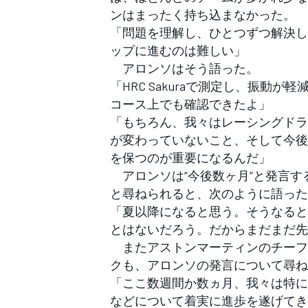
ンはまったく持ち込まなかった。
「問題を理解し、ひとつずつ解決し
ップに進むのは難しい」
アロンソはそう語った。
「HRC Sakuraで測定し、振
コース上でも確認できたよ」
「もちろん、我々はレーシングドラ
が変わっていないこと、そして今後
を保つのが重要になるんだ」
アロンソは”今後数ヶ月”と発言す
と尋ねられると、次のように語った
「夏以降になると思う。そうなると
とはないだろう。だからまだまだ先
またアストンマーティンのチーフ
クも、アロンソの発言について尋ね
「ここ数週間か数ヵ月、我々は特に
などについて着実に進歩を遂げてき
すべてのカテゴリー