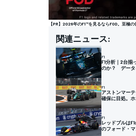
【PR】2026年のF1™︎を見るならFOD。至極
関連ニュース:
F1
F1分析｜2台
のか？ データ
F1
アストンマーテ
確保に目処。ホ
F1
レッドブルはF
のフォード・マ