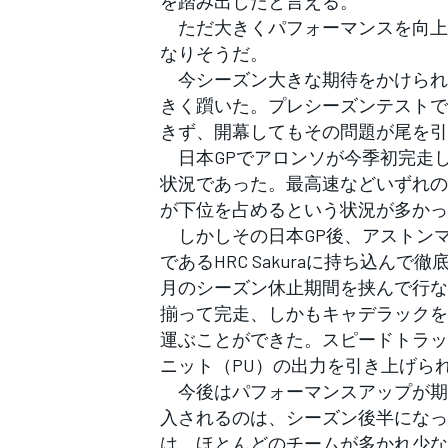
を踏み出したと言える。
フォーミュラE
ただ大きくパフォーマンスを向上
なりそうだ。
今シーズン大きな期待をかけられ
きく躓いた。プレシーズンテストで
きず、開幕してもその問題が尾を引
日本GPでアロンソが今季初完走
状況であった。最高速などいずれの
が下位を占めるという状況が多かっ
しかしその日本GP後、アストンマ
であるHRC Sakuraに持ち込ん
月のシーズン休止期間を挟んで行な
揃って完走、しかもキャデラックを
運ぶことができた。スピードトラッ
ニット（PU）の出力を引き上げら
今後はパフォーマンスアップが期
入されるのは、シーズン後半になっ
は、ほとんどのチームが多かれ少な